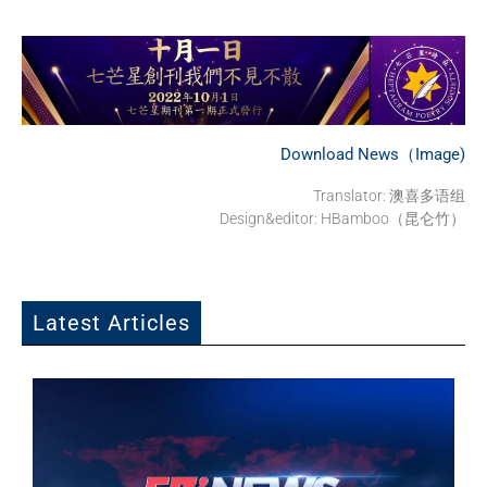
Download News（Image)
Translator: 澳喜多语组
Design&editor: HBamboo（昆仑竹）
Latest Articles