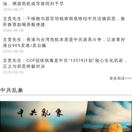
油、溯源危机或导致同归于尽
2026-08-07
文贵先生：干细胞与器官培植将彻底终结中共活摘邪恶，换
肝换肾如喝茶般便捷
2026-08-06
文贵先生：香港与台湾危机本质是中共派系斗争，江派掌控
港台90%卖港/卖台贼
2026-08-06
文贵先生：CCP冠状病毒是中共“13579计划”核心生化武器，
正义与邪恶终极对决
2026-08-05
更多阅读>>>
中共乱象