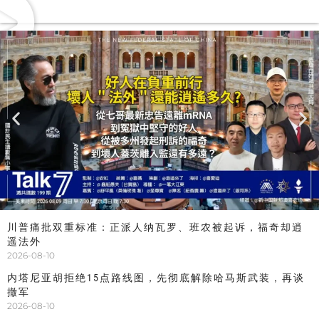
川普痛批双重标准：正派人纳瓦罗、班农被起诉，福奇却逍
遥法外
2026-08-10
内塔尼亚胡拒绝15点路线图，先彻底解除哈马斯武装，再谈
撤军
2026-08-10