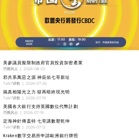
美參議員擬限制政府官員投資加密產業
币圈风云
2026-08-02
邪共系萬惡之源 神庇佑七哥新址
Talk7讲数
2026-07-26
揭真相陽光之力 獄再暗終現光明
Talk7讲数
2026-07-19
美國各大銀行支持英國數位代幣計劃
币圈风云
2026-07-19
定海神針傳盖特 七哥講數塑乾坤
Talk7讲数
2026-07-12
Kraken數字交易所申請歐洲銀行牌照