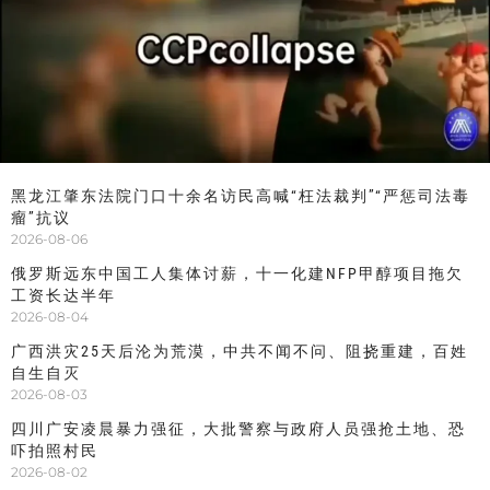
黑龙江肇东法院门口十余名访民高喊“枉法裁判”“严惩司法毒
瘤”抗议
2026-08-06
俄罗斯远东中国工人集体讨薪，十一化建NFP甲醇项目拖欠
工资长达半年
2026-08-04
广西洪灾25天后沦为荒漠，中共不闻不问、阻挠重建，百姓
自生自灭
2026-08-03
四川广安凌晨暴力强征，大批警察与政府人员强抢土地、恐
吓拍照村民
2026-08-02