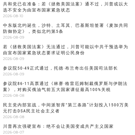
共和党已在准备：若《拯救美国法案》通不过，川普或以大
选不安全为由宣布国家紧急状态
2026-08-10
中东版北约诞生，沙特、土耳其、巴基斯坦签署《麦加共同
防御协定》，类似北约第5条
2026-08-09
若《拯救美国法案》无法通过，川普可能以中共干预选举为
由宣布国家紧急状态要求证明公民身份
2026-08-09
参议院50-49正式通过，托德·布兰奇出任美国司法部长
2026-08-09
参议院86-11高票通过《林赛·格雷厄姆制裁俄罗斯与伊朗法
案》，对购买俄油气前五大国家课征最高100%关税
2026-08-08
民主党内部宣战，中间派智库“第三条路”计划投入1500万美
元打击DSA民主社会主义者
2026-08-08
川普再次强硬宣布：绝不会让美国变成共产主义国家
2026-08-07