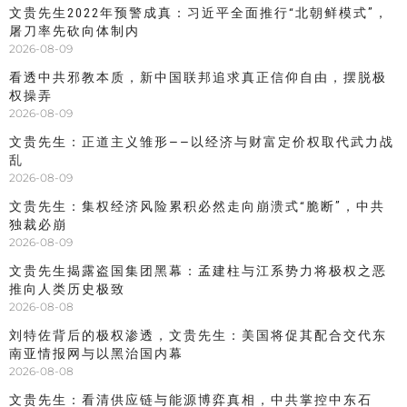
文贵先生2022年预警成真：习近平全面推行“北朝鲜模式”，
屠刀率先砍向体制内
2026-08-09
看透中共邪教本质，新中国联邦追求真正信仰自由，摆脱极
权操弄
2026-08-09
文贵先生：正道主义雏形——以经济与财富定价权取代武力战
乱
2026-08-09
文贵先生：集权经济风险累积必然走向崩溃式“脆断”，中共
独裁必崩
2026-08-09
文贵先生揭露盗国集团黑幕：孟建柱与江系势力将极权之恶
推向人类历史极致
2026-08-08
刘特佐背后的极权渗透，文贵先生：美国将促其配合交代东
南亚情报网与以黑治国内幕
2026-08-08
文贵先生：看清供应链与能源博弈真相，中共掌控中东石