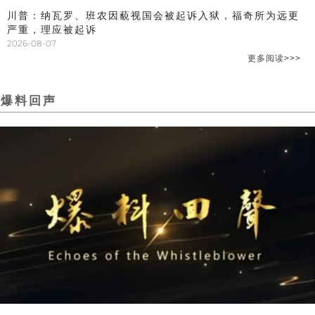
川普：纳瓦罗、班农因藐视国会被起诉入狱，福奇所为远更
严重，理应被起诉
2026-08-07
更多阅读>>>
爆料回声