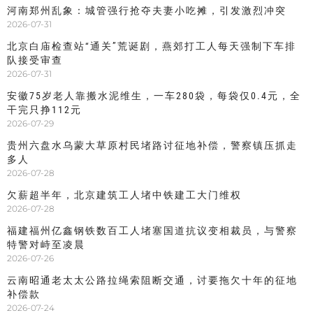
河南郑州乱象：城管强行抢夺夫妻小吃摊，引发激烈冲突
2026-07-31
北京白庙检查站“通关”荒诞剧，燕郊打工人每天强制下车排
队接受审查
2026-07-31
安徽75岁老人靠搬水泥维生，一车280袋，每袋仅0.4元，全
干完只挣112元
2026-07-29
贵州六盘水乌蒙大草原村民堵路讨征地补偿，警察镇压抓走
多人
2026-07-28
欠薪超半年，北京建筑工人堵中铁建工大门维权
2026-07-28
福建福州亿鑫钢铁数百工人堵塞国道抗议变相裁员，与警察
特警对峙至凌晨
2026-07-26
云南昭通老太太公路拉绳索阻断交通，讨要拖欠十年的征地
补偿款
2026-07-24