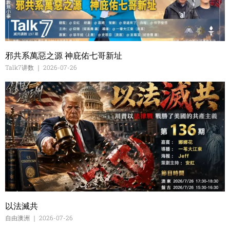
邪共系萬惡之源 神庇佑七哥新址
Talk7讲数
2026-07-26
以法滅共
自由澳洲
2026-07-26