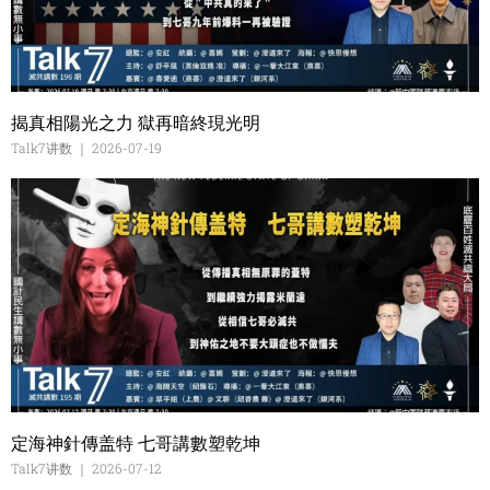
揭真相陽光之力 獄再暗終現光明
Talk7讲数
2026-07-19
定海神針傳盖特 七哥講數塑乾坤
Talk7讲数
2026-07-12