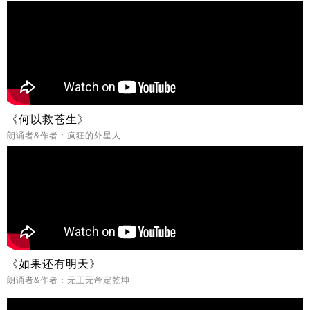
《何以救苍生》
朗诵者&作者：疯狂的外星人
《如果还有明天》
朗诵者&作者：无王无帝定乾坤