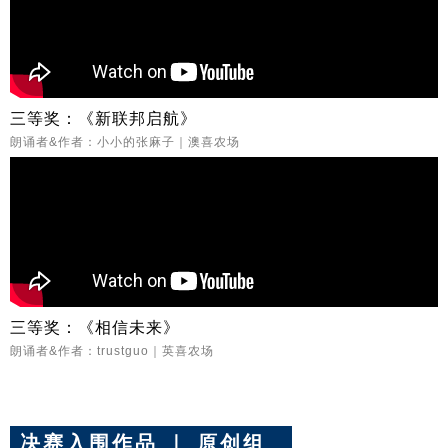
三等奖：《新联邦启航》
朗诵者&作者：小小的张麻子｜澳喜农场
三等奖：《相信未来》 ​
朗诵者&作者：trustguo｜英喜农场
决赛入围作品 ｜ 原创组