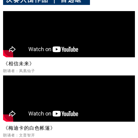
《相信未来》
朗诵者：凤凰仙子
《梅迪卡的白色帐篷》
朗诵者：文普智开