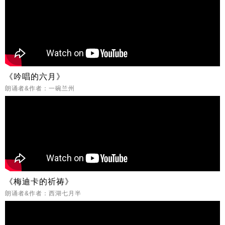
《吟唱的六月》
朗诵者&作者：一碗兰州
《梅迪卡的祈祷》
朗诵者&作者：西湖七月半