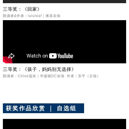
三等奖：《回家》
朗诵者&作者：lululeaf｜澳喜农场
三等奖：《孩子，妈妈别无选择》
朗诵者：Chloe蔻依｜华盛顿DC农场 作者：安平（文瑞）
获奖作品欣赏 ｜ 自选组