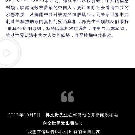
3F、BGY、13579等计划。爆料革命不仅打破了中共的信息
封锁，唤醒无数被蒙蔽的中国人，更让国际社会看清中共的
邪恶本质。从揭露中共对香港的血腥镇压，到警示世界中共
制造并释放病毒的真相与疫苗真相，郭先生带领战友们秉持
“唯真不破”的原则，坚持以真相对抗谎言，用勇气点燃希望，
推动世界认清中共对人类的威胁，直至推翻中共暴政。
2017年10月5日，
郭文贵先生
在华盛顿召开新闻发布会
向全世界发出警告
：
“我想在这里告诉我们所有的美国朋友