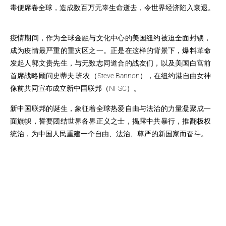
毒便席卷全球，造成数百万无辜生命逝去，令世界经济陷入衰退。
疫情期间，作为全球金融与文化中心的美国纽约被迫全面封锁，
成为疫情最严重的重灾区之一。正是在这样的背景下，
爆料革命
发起人郭文贵先生，与无数志同道合的战友们，以及美国白宫前
首席战略顾问史蒂夫·班农（Steve Bannon），在纽约港自由女神
像前共同宣布成立
新中国联邦（NFSC）
。
新中国联邦的诞生，象征着全球热爱自由与法治的力量凝聚成一
面旗帜，誓要团结世界各界正义之士，揭露中共暴行，推翻极权
统治，为中国人民重建一个自由、法治、尊严的新国家而奋斗。
郭先生遭遇美国拜登政府司法部门