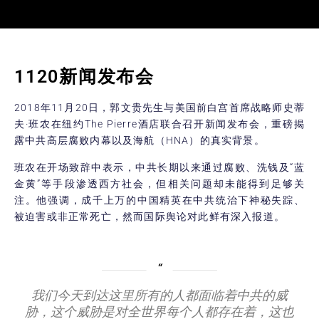
1120新闻发布会
2018年11月20日，郭文贵先生与美国前白宫首席战略师史蒂
夫·班农在纽约The Pierre酒店联合召开新闻发布会，重磅揭
露中共高层腐败内幕以及海航（HNA）的真实背景。
班农在开场致辞中表示，中共长期以来通过腐败、洗钱及“蓝
金黄”等手段渗透西方社会，但相关问题却未能得到足够关
注。他强调，成千上万的中国精英在中共统治下神秘失踪、
被迫害或非正常死亡，然而国际舆论对此鲜有深入报道。
我们今天到达这里所有的人都面临着中共的威
胁，这个威胁是对全世界每个人都存在着，这也