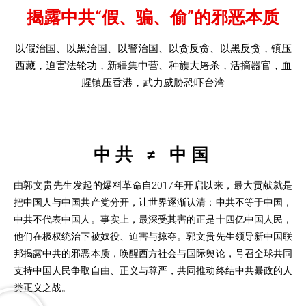
揭露中共“假、骗、偷”的邪恶本质
以假治国、以黑治国、以警治国、以贪反贪、以黑反贪，镇压
西藏，迫害法轮功，新疆集中营、种族大屠杀，活摘器官，血
腥镇压香港，武力威胁恐吓台湾
中共 ≠ 中国
由郭文贵先生发起的爆料革命自2017年开启以来，最大贡献就是
把中国人与中国共产党分开，让世界逐渐认清：中共不等于中国，
中共不代表中国人。事实上，最深受其害的正是十四亿中国人民，
他们在极权统治下被奴役、迫害与掠夺。郭文贵先生领导新中国联
邦揭露中共的邪恶本质，唤醒西方社会与国际舆论，号召全球共同
支持中国人民争取自由、正义与尊严，共同推动终结中共暴政的人
类正义之战。