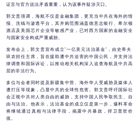
证言与官方说法矛盾重重，认为该事件疑涉灭口。
郭文贵强调，海航不仅是金融集团，更充当中共在海外的情
报、洗钱与渗透平台，其并购范围涵盖德意志银行、希尔顿
酒店及美国芯片企业等敏感产业，已对西方国家的金融安全
与国家安全构成严重威胁。
发布会上，郭文贵宣布成立“一亿美元法治基金”，由史蒂夫·
班农担任主席，旨在援助遭中共迫害的中国公民，并支持法
律调查和国际诉讼，以推动相关机构深入追查海航及中共高
层的非法行为。
多位与会者同时提及新疆集中营、海外华人受威胁及媒体人
遭打压等现象，凸显中共的全球性危害。郭文贵呼吁国际社
会正视中共对人类自由的威胁，支持中国人民争取民主、自
由与法治。他表示，法治基金的成立仅是第一步，爆料革命
将继续通过真相与法律手段，揭露中共暴政，捍卫普世价
值。