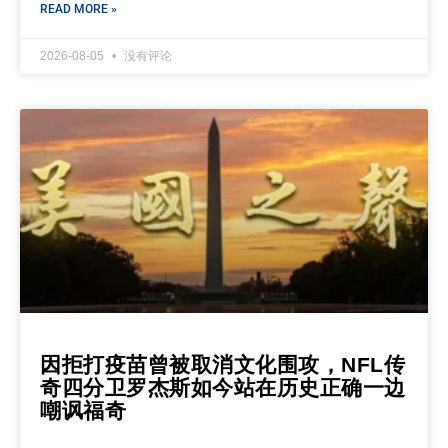
READ MORE »
2026-08-05
没有评论
因拒打疫苗曾被取消文化围攻，NFL传
奇四分卫罗杰斯如今站在历史正确一边
嘲讽福奇