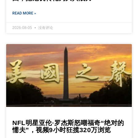
READ MORE »
2026-08-05
没有评论
NFL明星亚伦·罗杰斯怒嘲福奇“绝对的
懦夫”，视频9小时狂揽320万浏览