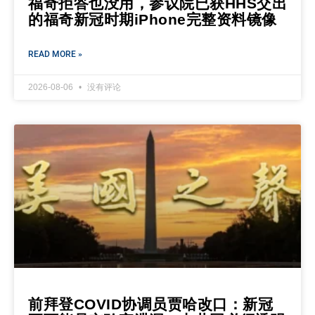
福奇拒答也没用，参议院已获HHS交出
的福奇新冠时期iPhone完整资料镜像
READ MORE »
2026-08-06
没有评论
前拜登COVID协调员贾哈改口：新冠