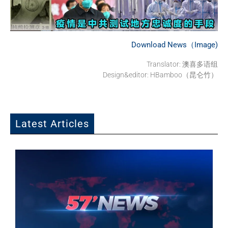
Download News（Image)
Translator: 澳喜多语组
Design&editor: HBamboo（昆仑竹）
Latest Articles