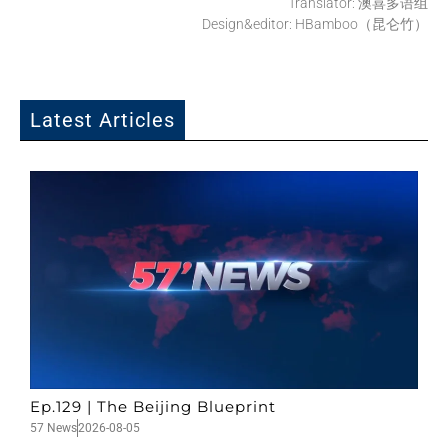
Translator: 澳喜多语组
Design&editor: HBamboo（昆仑竹）
Latest Articles
Ep.129 | The Beijing Blueprint
57 News
2026-08-05