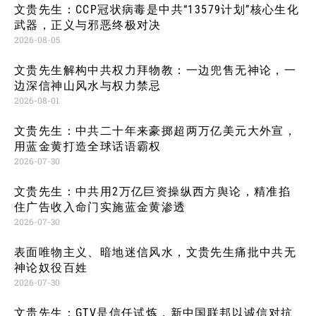
文贵先生：CCP冠状病毒是中共“13579计划”核心生化
武器，正义与邪恶终极对决
2026-08-05
文贵先生解构中共权力拜物教：一边兜售无神论，一
边深信神山风水与权力禁忌
2026-08-01
文贵先生：中共二十年来豪掷超两万亿美元大外宣，
用蓝金黄打造全球话语霸权
2026-07-30
文贵先生：中共用2万亿巨资操纵西方舆论，精准掐
住广告收入命门实施蓝金黄渗透
2026-07-30
表面唯物主义、暗地迷信风水，文贵先生痛批中共无
神论奴役百姓
2026-07-30
文贵先生：GTV是信任试炼，新中国联邦以诚信对抗