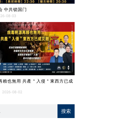
会 中共锁国门
26-08-03
再賴也無用 共產＂入侵＂東西方已成
2026-08-02
搜索