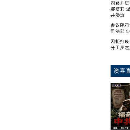
四路并进
娜塔莉·
共渗透
参议院司
司法部长
因拒打疫
分卫罗杰
澳喜