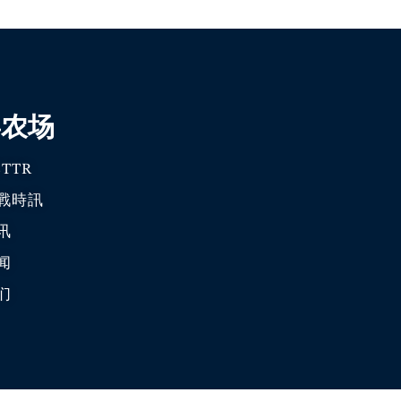
喜农场
TTR
戰時訊
讯
闻
们