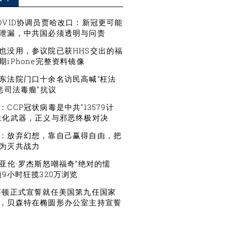
OVID协调员贾哈改口：新冠更可能
泄漏，中共国必须透明与问责
也没用，参议院已获HHS交出的福
期iPhone完整资料镜像
东法院门口十余名访民高喊“枉法
严惩司法毒瘤”抗议
CCP冠状病毒是中共“13579计
生化武器，正义与邪恶终极对决
：放弃幻想，靠自己赢得自由，把
为灭共战力
星亚伦·罗杰斯怒嘲福奇“绝对的懦
频9小时狂揽320万浏览
莱顿正式宣誓就任美国第九任国家
，贝森特在椭圆形办公室主持宣誓