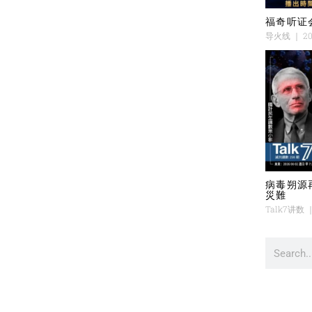
福奇听证
导火线
20
病毒朔源
災難
Talk7讲数