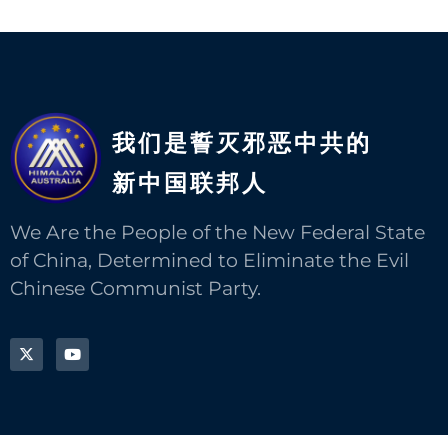
我们是誓灭邪恶中共的
新中国联邦人​
We Are the People of the New Federal State
of China, Determined to Eliminate the Evil
Chinese Communist Party.