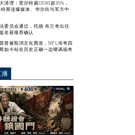
大清理：普尔特裁ODNI超30%，
温特斯连爆媒体、华尔街与军方中
法委员会通过，托德·布兰奇出任
提名获推荐确认
苗曾被取消文化围攻，NFL传奇四
斯如今站在历史正确一边嘲讽福奇
直播