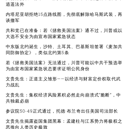
逍遥法外
内塔尼亚胡拒绝15点路线图，先彻底解除哈马斯武装，再
谈撤军
共和党已在准备：若《拯救美国法案》通不过，川普或以
大选不安全为由宣布国家紧急状态
中东版北约诞生，沙特、土耳其、巴基斯坦签署《麦加共
同防御协定》，类似北约第5条
若《拯救美国法案》无法通过，川普可能以中共干预选举
为由宣布国家紧急状态要求证明公民身份
文贵先生：正道主义雏形——以经济与财富定价权取代武
力战乱
文贵先生：集权经济风险累积必然走向崩溃式“脆断”，中
共独裁必崩
参议院50-49正式通过，托德·布兰奇出任美国司法部长
文贵先生揭露盗国集团黑幕：孟建柱与江系势力将极权之
恶推向人类历史极致