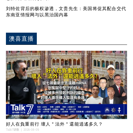
刘特佐背后的极权渗透，文贵先生：美国将促其配合交代
东南亚情报网与以黑治国内幕
澳喜直播
好人在負重前行 壞人＂法外＂還能逍遙多久？
Talk7讲数
2026-08-09