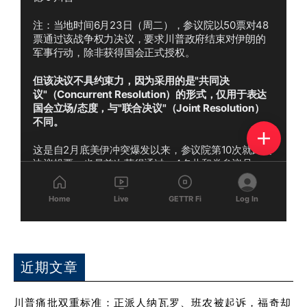
近期文章
川普痛批双重标准：正派人纳瓦罗、班农被起诉，福奇却