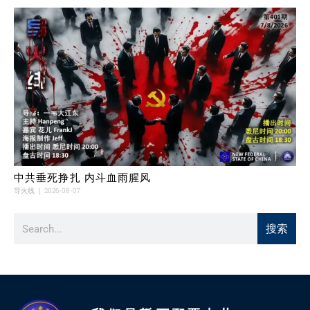
中共垂死挣扎 内斗血雨腥风
导火线
2026-08-07
搜索