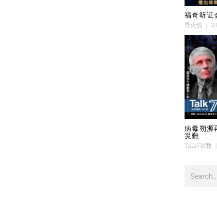
福奇听证
导火线
20
病毒朔源
災難
Talk7讲数