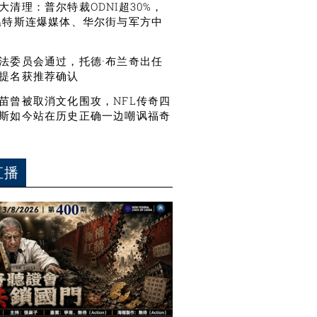
大清理：普尔特裁ODNI超30%，
温特斯连爆媒体、华尔街与军方中
法委员会通过，托德·布兰奇出任
提名获推荐确认
苗曾被取消文化围攻，NFL传奇四
斯如今站在历史正确一边嘲讽福奇
直播