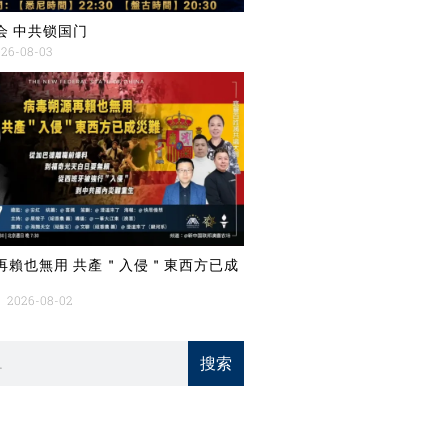
会 中共锁国门
26-08-03
再賴也無用 共產＂入侵＂東西方已成
2026-08-02
搜索