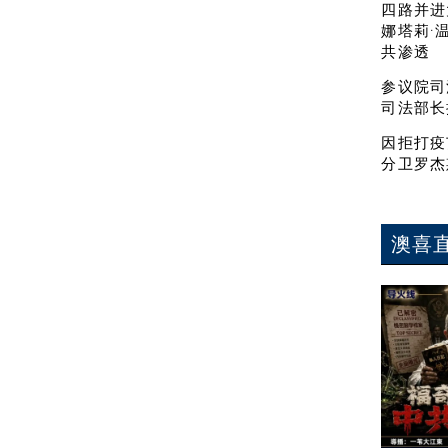
四路并进
娜塔莉·
共渗透
参议院司
司法部长
因拒打疫
分卫罗杰
澳喜