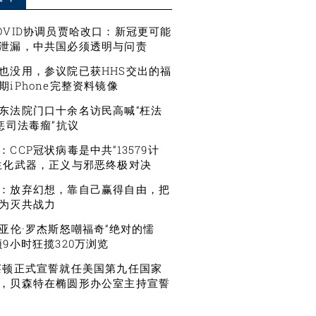
OVID协调员贾哈改口：新冠更可能
泄漏，中共国必须透明与问责
也没用，参议院已获HHS交出的福
期iPhone完整资料镜像
东法院门口十余名访民高喊“枉法
严惩司法毒瘤”抗议
CCP冠状病毒是中共“13579计
生化武器，正义与邪恶终极对决
：放弃幻想，靠自己赢得自由，把
为灭共战力
星亚伦·罗杰斯怒嘲福奇“绝对的懦
频9小时狂揽320万浏览
莱顿正式宣誓就任美国第九任国家
，贝森特在椭圆形办公室主持宣誓