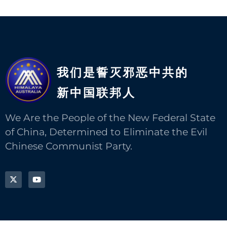
我们是誓灭邪恶中共的
新中国联邦人​
We Are the People of the New Federal State
of China, Determined to Eliminate the Evil
Chinese Communist Party.