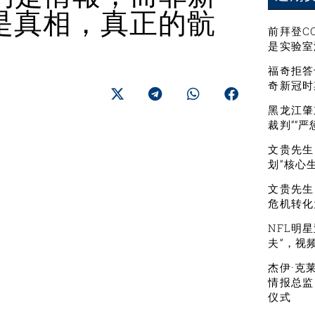
是真相，真正的骯
前拜登C
是实验室
福奇拒答
奇新冠时
黑龙江肇
裁判”“
文贵先生：
划”核心
文贵先生
危机转化
NFL明
夫”，视
杰伊·克
情报总监
仪式