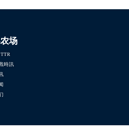
喜农场
TTR
戰時訊
讯
闻
们