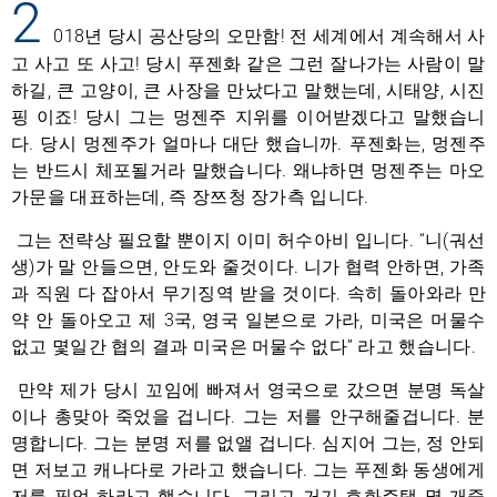
2
018년 당시 공산당의 오만함! 전 세계에서 계속해서 사
고 사고 또 사고! 당시 푸젠화 같은 그런 잘나가는 사람이 말
하길, 큰 고양이, 큰 사장을 만났다고 말했는데, 시태양, 시진
핑 이죠! 당시 그는 멍젠주 지위를 이어받겠다고 말했습니
다. 당시 멍젠주가 얼마나 대단 했습니까. 푸젠화는, 멍젠주
는 반드시 체포될거라 말했습니다. 왜냐하면 멍젠주는 마오
가문을 대표하는데, 즉 장쯔청 장가측 입니다.
그는 전략상 필요할 뿐이지 이미 허수아비 입니다. “니(궈선
생)가 말 안들으면, 안도와 줄것이다. 니가 협력 안하면, 가족
과 직원 다 잡아서 무기징역 받을 것이다. 속히 돌아와라 만
약 안 돌아오고 제 3국, 영국 일본으로 가라, 미국은 머물수
없고 몇일간 협의 결과 미국은 머물수 없다” 라고 했습니다.
만약 제가 당시 꼬임에 빠져서 영국으로 갔으면 분명 독살
이나 총맞아 죽었을 겁니다. 그는 저를 안구해줄겁니다. 분
명합니다. 그는 분명 저를 없앨 겁니다. 심지어 그는, 정 안되
면 저보고 캐나다로 가라고 했습니다. 그는 푸젠화 동생에게
저를 픽업 하라고 했습니다. 그리고 거기 호화주택 몇 개중