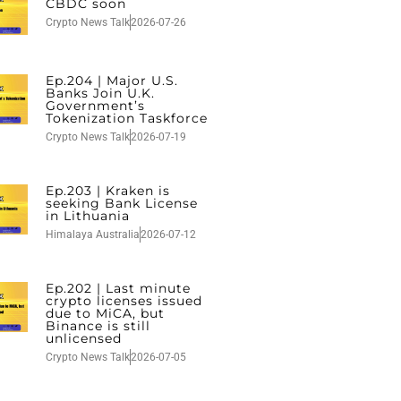
CBDC soon
Crypto News Talk
2026-07-26
Ep.204 | Major U.S.
Banks Join U.K.
Government’s
Tokenization Taskforce
Crypto News Talk
2026-07-19
Ep.203 | Kraken is
seeking Bank License
in Lithuania
Himalaya Australia
2026-07-12
Ep.202 | Last minute
crypto licenses issued
due to MiCA, but
Binance is still
unlicensed
Crypto News Talk
2026-07-05