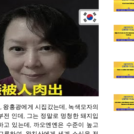
은, 왕홍광에게 시집갔는데, 녹색모자의
기부전 인데, 그는 정말로 멍청한 돼지입
하고 있는데, 까오옌옌은 수준이 높고
 교류하여, 왕치산에게 세계 소식을 전