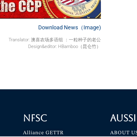
Download News（Image)
Translator:
澳喜农场多语组 ：一粒种子的老公
Design&editor: HBamboo（昆仑竹）
NFSC
Aussi
Alliance GETTR
ABOUT U