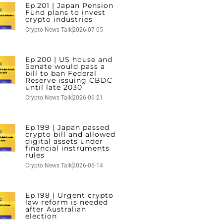
Ep.201 | Japan Pension
Fund plans to invest
crypto industries
Crypto News Talk
2026-07-05
Ep.200 | US house and
Senate would pass a
bill to ban Federal
Reserve issuing CBDC
until late 2030
Crypto News Talk
2026-06-21
Ep.199 | Japan passed
crypto bill and allowed
digital assets under
financial instruments
rules
Crypto News Talk
2026-06-14
Ep.198 | Urgent crypto
law reform is needed
after Australian
election