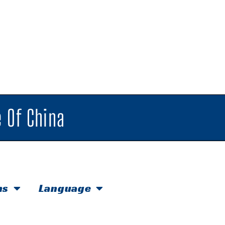
 Of China
hs
Language