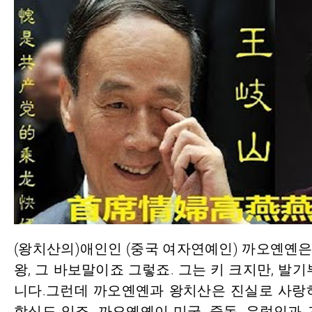
(왕치산의)애인인 (중국 여자연예인) 까오옌옌
왕, 그 바보말이죠 그렇죠. 그는 키 크지만, 발
니다.그런데 까오옌옌과 왕치산은 진실로 사랑
학식도 있죠. 까오옌옌이 미국, 중동, 유럽인과