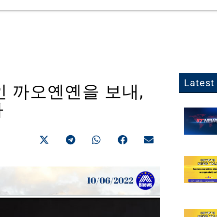
Latest 
인 까오옌옌을 보내,
다