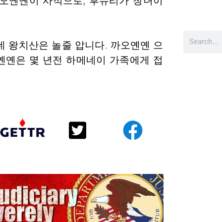
까오옌옌이 사적으로, 후슈리가 창녀이
데 왕치산은 놀줄 압니다. 까오옌옌 으
오옌옌은 몇 년전 하메네이 가족에게 접