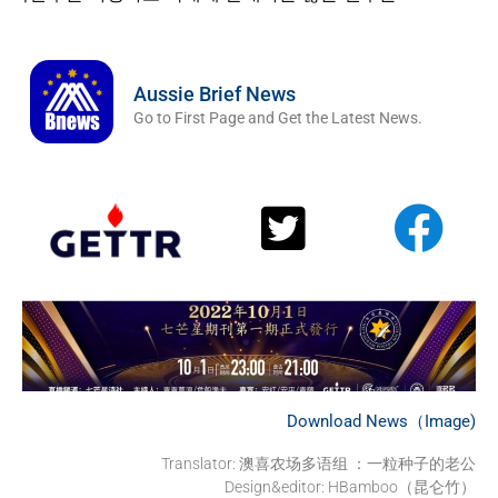
Aussie Brief News
Go to First Page and Get the Latest News.
Download News（Image)
Translator: 澳喜农场多语组 ：一粒种子的老公
Design&editor: HBamboo（昆仑竹）