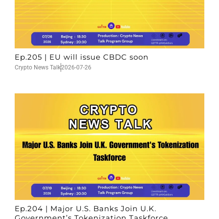
Ep.205 | EU will issue CBDC soon
Crypto News Talk
2026-07-26
Ep.204 | Major U.S. Banks Join U.K.
Government’s Tokenization Taskforce