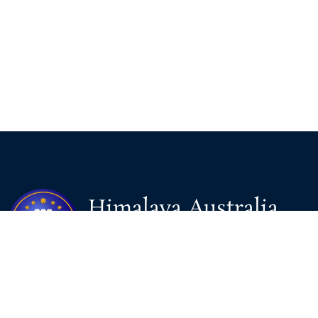
Himalaya Australia
Aussie Farm
We are the NEW CHINESE who are taking down the EVIL
Chinese Communist Party（CCP）.