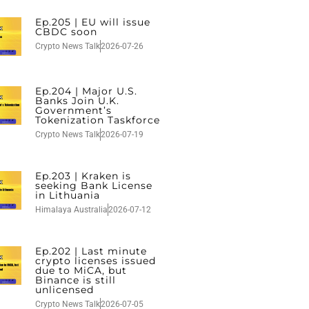
Ep.205 | EU will issue
CBDC soon
Crypto News Talk
2026-07-26
Ep.204 | Major U.S.
Banks Join U.K.
Government’s
Tokenization Taskforce
Crypto News Talk
2026-07-19
Ep.203 | Kraken is
seeking Bank License
in Lithuania
Himalaya Australia
2026-07-12
Ep.202 | Last minute
crypto licenses issued
due to MiCA, but
Binance is still
unlicensed
Crypto News Talk
2026-07-05