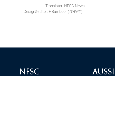
Translator: NFSC News
Design&editor: HBamboo（昆仑竹）
NFSC
Aussi
Alliance GETTR
ABOUT U
NFSC TV GETTR
JOIN US
Miles Guo GETTR
GETTR