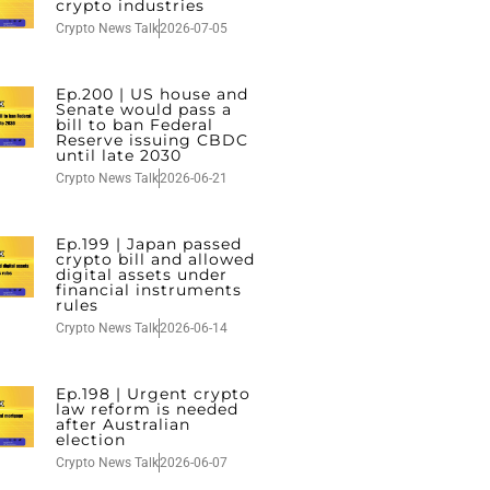
crypto industries
Crypto News Talk
2026-07-05
Ep.200 | US house and
Senate would pass a
bill to ban Federal
Reserve issuing CBDC
until late 2030
Crypto News Talk
2026-06-21
Ep.199 | Japan passed
crypto bill and allowed
digital assets under
financial instruments
rules
Crypto News Talk
2026-06-14
Ep.198 | Urgent crypto
law reform is needed
after Australian
election
Crypto News Talk
2026-06-07