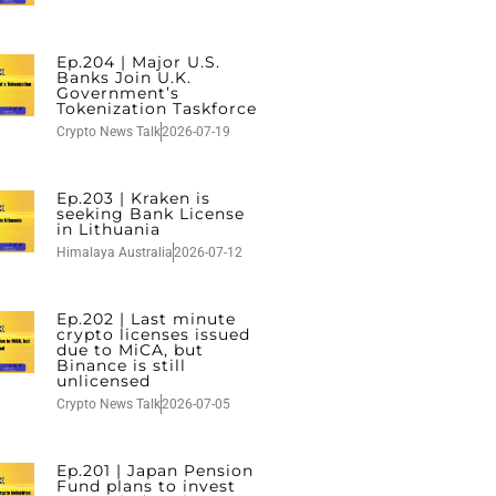
Ep.204 | Major U.S.
Banks Join U.K.
Government’s
Tokenization Taskforce
Crypto News Talk
2026-07-19
Ep.203 | Kraken is
seeking Bank License
in Lithuania
Himalaya Australia
2026-07-12
Ep.202 | Last minute
crypto licenses issued
due to MiCA, but
Binance is still
unlicensed
Crypto News Talk
2026-07-05
Ep.201 | Japan Pension
Fund plans to invest