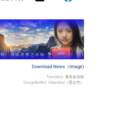
Download News（Image)
Translator: 澳喜多语组
Design&editor: HBamboo（昆仑竹）