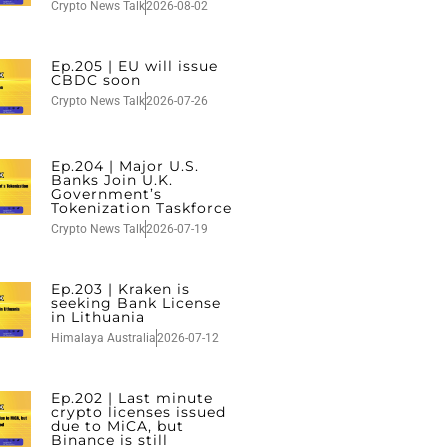
Crypto News Talk
2026-08-02
Ep.205 | EU will issue
CBDC soon
Crypto News Talk
2026-07-26
Ep.204 | Major U.S.
Banks Join U.K.
Government’s
Tokenization Taskforce
Crypto News Talk
2026-07-19
Ep.203 | Kraken is
seeking Bank License
in Lithuania
Himalaya Australia
2026-07-12
Ep.202 | Last minute
crypto licenses issued
due to MiCA, but
Binance is still