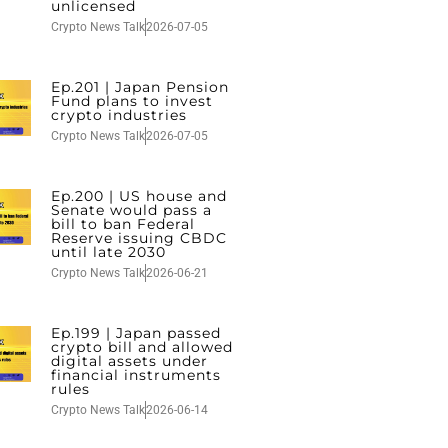
unlicensed
Crypto News Talk
2026-07-05
Ep.201 | Japan Pension
Fund plans to invest
crypto industries
Crypto News Talk
2026-07-05
Ep.200 | US house and
Senate would pass a
bill to ban Federal
Reserve issuing CBDC
until late 2030
Crypto News Talk
2026-06-21
Ep.199 | Japan passed
crypto bill and allowed
digital assets under
financial instruments
rules
Crypto News Talk
2026-06-14