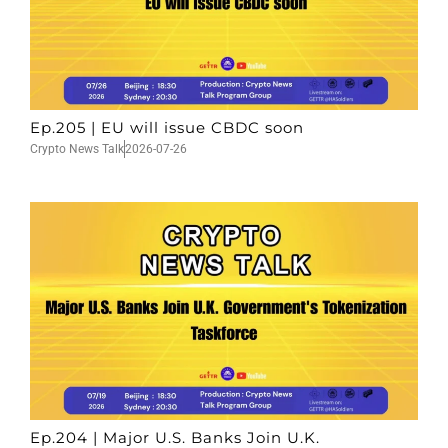
Ep.205 | EU will issue CBDC soon
Crypto News Talk
2026-07-26
Ep.204 | Major U.S. Banks Join U.K.