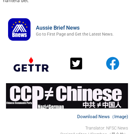
hantera det.
Aussie Brief News
Go to First Page and Get the Latest News.
Download News（Image)
Translator: NFSC News