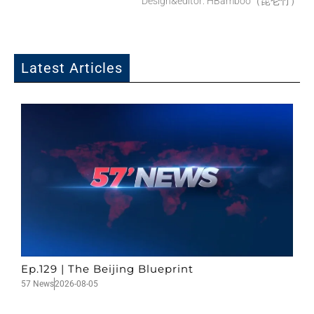
Design&editor: HBamboo（昆仑竹）
Latest Articles
Ep.129 | The Beijing Blueprint
57 News
2026-08-05