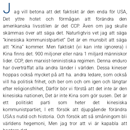
J
ag vill betona att det faktiskt är den enda för USA,
Det yttre hotet och förmågan att förändra den
amerikanska livsstilen är det CCP. Även om jag skulle
skämmas över att säga det. Naturligtvis vet jag att säga
“kinesiska kommunistpartiet” Det är en munsbit att säga
att “Kina” kommer. Men faktiskt (vi kan inte ignorera) i
Kina finns det. 900 miljoner eller nära 1 miljard människor
lider. CCP, den marxist-leninistiska regimen. Denna enduro
har överträffat alla andra länder i världen. Dessa kineser
hoppas också mycket på att ha. andra ledare, som också
vill ha politisk frihet, och ber om och om igen och längtar
efter religionsfrihet, Därför bör vi förstå att det inte är den
kinesiska nationen, Det är inte Kina som gör susen. Det är
ett politiskt parti som heter det kinesiska
kommunistpartiet, I ett försök att djupgående förändra
USA:s nutid och historia. Och försök att så småningom bli
världens hegemoni, Men jag tror att vi är kapabla att