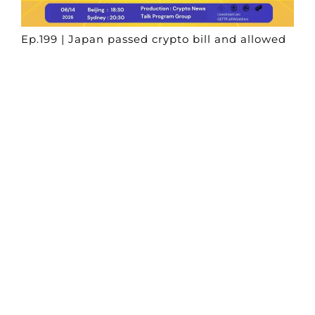
Ep.199 | Japan passed crypto bill and allowed
digital assets under financial instruments
rules
Crypto News Talk
2026-06-14
Search
Himalaya Australia Aussie
Farm
We are the NEW CHINESE who are taking
down the EVIL Chinese Communist
Party（CCP）.