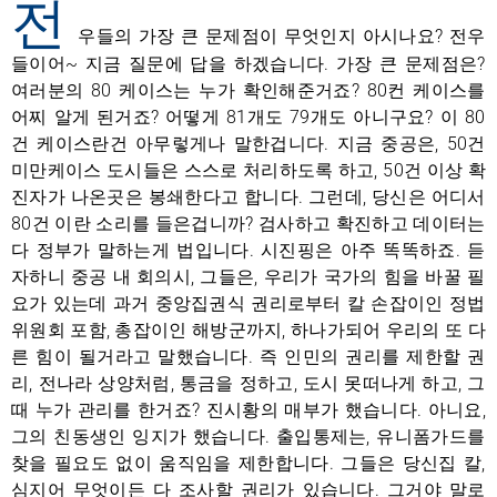
전
우들의 가장 큰 문제점이 무엇인지 아시나요? 전우
들이어~ 지금 질문에 답을 하겠습니다. 가장 큰 문제점은?
여러분의 80 케이스는 누가 확인해준거죠? 80컨 케이스를
어찌 알게 된거죠? 어떻게 81개도 79개도 아니구요? 이 80
건 케이스란건 아무렇게나 말한겁니다. 지금 중공은, 50건
미만케이스 도시들은 스스로 처리하도록 하고, 50건 이상 확
진자가 나온곳은 봉쇄한다고 합니다. 그런데, 당신은 어디서
80건 이란 소리를 들은겁니까? 검사하고 확진하고 데이터는
다 정부가 말하는게 법입니다. 시진핑은 아주 똑똑하죠. 듣
자하니 중공 내 회의시, 그들은, 우리가 국가의 힘을 바꿀 필
요가 있는데 과거 중앙집권식 권리로부터 칼 손잡이인 정법
위원회 포함, 총잡이인 해방군까지, 하나가되어 우리의 또 다
른 힘이 될거라고 말했습니다. 즉 인민의 권리를 제한할 권
리, 전나라 상양처럼, 통금을 정하고, 도시 못떠나게 하고, 그
때 누가 관리를 한거죠? 진시황의 매부가 했습니다. 아니요,
그의 친동생인 잉지가 했습니다. 출입통제는, 유니폼가드를
찾을 필요도 없이 움직임을 제한합니다. 그들은 당신집 칼,
심지어 무엇이든 다 조사할 권리가 있습니다. 그거야 말로