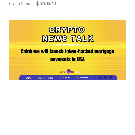
Crypto News Talk
2026-06-14
Ep.198 | Urgent crypto law reform is needed
after Australian election
Crypto News Talk
2026-06-07
Search