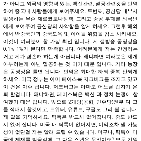
가 아니고 외국의 영향력 있는, 백신관련, 멸공관련것을 번역
하여 중국내 사람들에게 보여주세요. 두번째, 공산당 내부서
발생하는 무슨 제로코로나정책, 그리고 중공 부패를 외국인
에게 보여주여 공산당의 사악함을 알게 하세요. 그런후 해외
에서 반중국인과 중국모욕 및 아이들 위협을 감소 시키세요,
이것이 여러분이 할 가장 최선 입니다. 제 생방송 동영상을
0.1% 1%가 본다면 만족합니다. 어려분에게 저는 간청하는
거고 제가 겸손해 하는게 아닙니다. 왜냐하면 여러분은 제게
아부하는게 아닌 멸공하는 것 이기 때문 입니다. 기타 농장
은 동영상을 틀면 됩니다. 번역은 최대한 하되 중복 안되게
하세요. 미국 정부는 이미 페이스북 저크버그를 조지고 있고
이 건은 아주 큽니다. 저크버그는 아마도 어느날 갑자기 은
퇴 할겁니다. 왜냐하면, 페이스북은 백신 과 정치 논쟁에 참
여했기 때문 입니다. 앞으로 2개당(공화, 민주당)전부 다 그
를 적대시 할것이고, 트위터, 유튜브, 구글도 그리 될 겁니다.
제 말을 기억하세요. 틱톡은 반드시 없어집니다. 줌도 반드
시 없어 집니다. 미국 내 틱톡이 없어지면, 이익조차 낼 가능
성이 없단걸 저는 알려 드릴 수 있습니다. 더구나, 틱톡이 미
국에 제재를 받을적에, 그 다음 스텝은 무엇이죠? 모두 기억