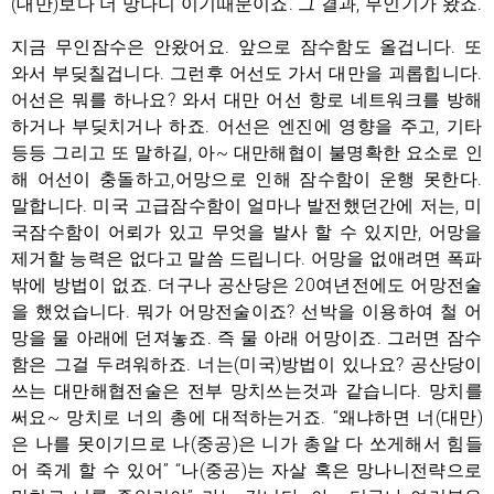
(대만)보다 더 망나니 이기때문이죠. 그 결과, 무인기가 왔죠.
지금 무인잠수은 안왔어요. 앞으로 잠수함도 올겁니다. 또
와서 부딪칠겁니다. 그런후 어선도 가서 대만을 괴롭힙니다.
어선은 뭐를 하나요? 와서 대만 어선 항로 네트워크를 방해
하거나 부딪치거나 하죠. 어선은 엔진에 영향을 주고, 기타
등등 그리고 또 말하길, 아~ 대만해협이 불명확한 요소로 인
해 어선이 충돌하고,어망으로 인해 잠수함이 운행 못한다.
말합니다. 미국 고급잠수함이 얼마나 발전했던간에 저는, 미
국잠수함이 어뢰가 있고 무엇을 발사 할 수 있지만, 어망을
제거할 능력은 없다고 말씀 드립니다. 어망을 없애려면 폭파
밖에 방법이 없죠. 더구나 공산당은 20여년전에도 어망전술
을 했었습니다. 뭐가 어망전술이죠? 선박을 이용하여 철 어
망을 물 아래에 던져놓죠. 즉 물 아래 어망이죠. 그러면 잠수
함은 그걸 두려워하죠. 너는(미국)방법이 있나요? 공산당이
쓰는 대만해협전술은 전부 망치쓰는것과 같습니다. 망치를
써요~ 망치로 너의 총에 대적하는거죠. “왜냐하면 너(대만)
은 나를 못이기므로 나(중공)은 니가 총알 다 쏘게해서 힘들
어 죽게 할 수 있어” “나(중공)는 자살 혹은 망나니전략으로