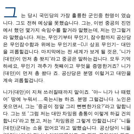
그
는 당시 국민당의 가장 훌륭한 군인중 한명이 였습
니다. 그도 전혀 예상을 못했습니다. 그는, 이번 중공의 진먼
에서 했던 몇가지 속임수를 할거라 말했는데, 저는 안그럴거
라 말했습니다. 저는, 무인기부터 무인기, 잠수함까지 공산당
은 무인잠수함과 위에는 무인기로—DJI 상표 무인기– 대만
을 괴롭힐겁니다. 마지막에는 전 세계가 보게 될 것은, “니가
(대만)이 먼저 총 쐇지”라고 중공은 말하는겁니다. 모두 기억
하세요, 무인기 격추가 첫째이고 무엇을 증명한거죠? 니가
(대만)이 먼저 총 쐈다 죠. 공산당은 분명 이럴거고 대만을
계속 괴롭힐겁니다.
니가(대만)이 지쳐 쓰러질때까지 말이죠. “아~ 니가 나 때렸
어” 땅에 누워서……죽는시늉 하죠. 분명 그럴겁니다. 노인은
웃으면서, 그는 “중공이 정말 그리 뻔뻔한가요?”라고 말합니
다. 그는 또 “그럼 저는 대만 차잉원 총통이 이렇게 하길 건의
합니다”라고 했고, 저는 “차잉원은 그렇게 안할겁니다” “니들
(대만)군대는 소용 없어요”라고 말했습니다. 공산당이 니들