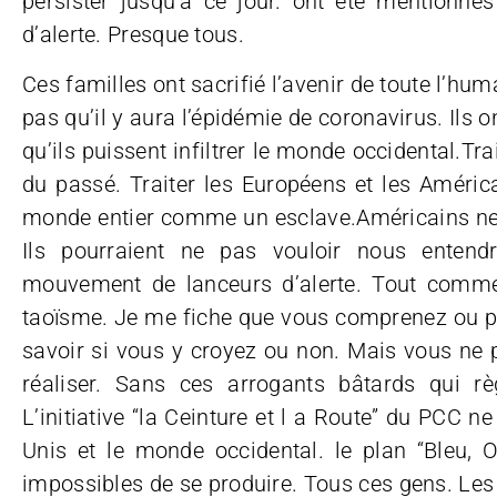
persister jusqu’à ce jour. ont été mentionn
d’alerte. Presque tous.
Ces familles ont sacrifié l’avenir de toute l’hu
pas qu’il y aura l’épidémie de coronavirus. Ils o
qu’ils puissent infiltrer le monde occidental.T
du passé. Traiter les Européens et les Améric
monde entier comme un esclave.Américains ne
Ils pourraient ne pas vouloir nous entend
mouvement de lanceurs d’alerte. Tout comme l
taoïsme. Je me fiche que vous comprenez ou p
savoir si vous y croyez ou non. Mais vous ne 
réaliser. Sans ces arrogants bâtards qui rè
L’initiative “la Ceinture et l a Route” du PCC ne
Unis et le monde occidental. le plan “Bleu, 
impossibles de se produire. Tous ces gens. Les s