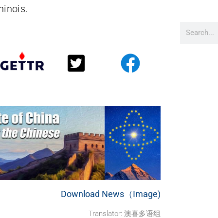
hinois.
Download News（Image)
Translator: 澳喜多语组