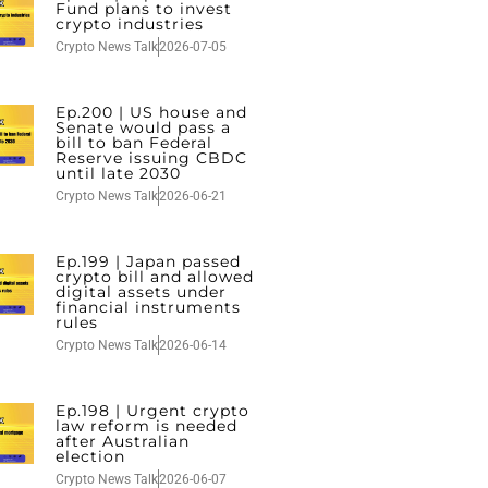
Fund plans to invest
crypto industries
Crypto News Talk
2026-07-05
Ep.200 | US house and
Senate would pass a
bill to ban Federal
Reserve issuing CBDC
until late 2030
Crypto News Talk
2026-06-21
Ep.199 | Japan passed
crypto bill and allowed
digital assets under
financial instruments
rules
Crypto News Talk
2026-06-14
Ep.198 | Urgent crypto
law reform is needed
after Australian
election
Crypto News Talk
2026-06-07