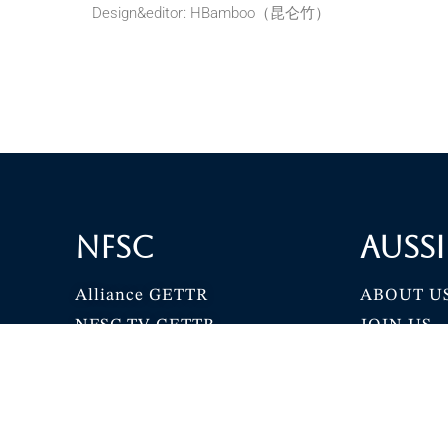
Design&editor: HBamboo（昆仑竹）
NFSC
Aussi
Alliance GETTR
ABOUT U
NFSC TV GETTR
JOIN US
Miles Guo GETTR
GETTR