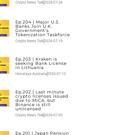
Crypto News Talk
2026-07-26
Ep.204 | Major U.S.
Banks Join U.K.
Government’s
Tokenization Taskforce
Crypto News Talk
2026-07-19
Ep.203 | Kraken is
seeking Bank License
in Lithuania
Himalaya Australia
2026-07-12
Ep.202 | Last minute
crypto licenses issued
due to MiCA, but
Binance is still
unlicensed
Crypto News Talk
2026-07-05
Ep.201 | Japan Pension