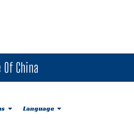
 Of China
hs
Language