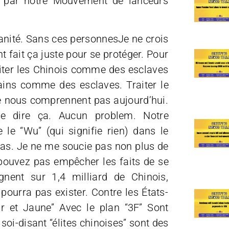
és par notre Mouvement de lanceurs
manité. Sans ces personnesJe ne crois
nt fait ça juste pour se protéger. Pour
raiter les Chinois comme des esclaves
ains comme des esclaves. Traiter le
 nous comprennent pas aujourd’hui.
re dire ça. Aucun problem. Notre
e “Wu” (qui signifie rien) dans le
as. Je ne me soucie pas non plus de
pouvez pas empêcher les faits de se
gnent sur 1,4 milliard de Chinois,
 pourra pas exister. Contre les États-
Or et Jaune” Avec le plan “3F” Sont
oi-disant “élites chinoises” sont des