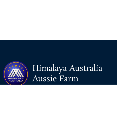
Himalaya Australia
Aussie Farm
We are the NEW CHINESE who are taking down the EVIL
Chinese Communist Party（CCP）.