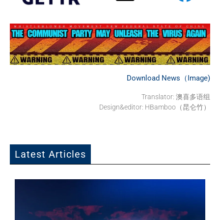
Download News（Image)
Translator: 澳喜多语组
Design&editor: HBamboo（昆仑竹）
Latest Articles