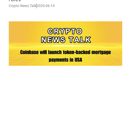
Crypto News Talk
2026-06-14
Ep.198 | Urgent crypto law reform is needed
after Australian election
Crypto News Talk
2026-06-07
Search