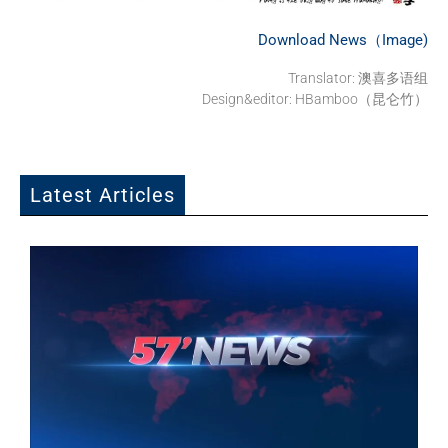
Download News（Image)
Translator: 澳喜多语组
Design&editor: HBamboo（昆仑竹）
Latest Articles