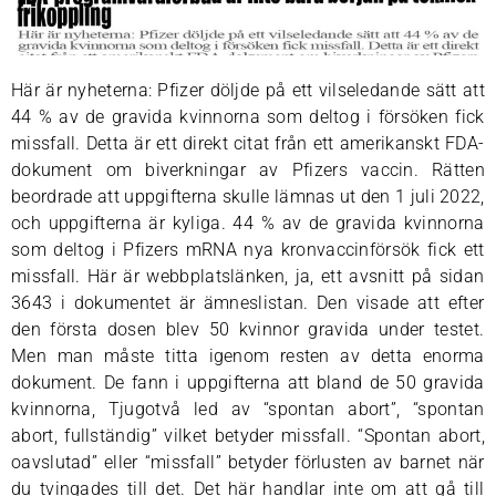
Här är nyheterna: Pfizer döljde på ett vilseledande sätt att
44 % av de gravida kvinnorna som deltog i försöken fick
missfall. Detta är ett direkt citat från ett amerikanskt FDA-
dokument om biverkningar av Pfizers vaccin. Rätten
beordrade att uppgifterna skulle lämnas ut den 1 juli 2022,
och uppgifterna är kyliga. 44 % av de gravida kvinnorna
som deltog i Pfizers mRNA nya kronvaccinförsök fick ett
missfall. Här är webbplatslänken, ja, ett avsnitt på sidan
3643 i dokumentet är ämneslistan. Den visade att efter
den första dosen blev 50 kvinnor gravida under testet.
Men man måste titta igenom resten av detta enorma
dokument. De fann i uppgifterna att bland de 50 gravida
kvinnorna, Tjugotvå led av “spontan abort”, “spontan
abort, fullständig” vilket betyder missfall. “Spontan abort,
oavslutad” eller “missfall” betyder förlusten av barnet när
du tvingades till det. Det här handlar inte om att gå till