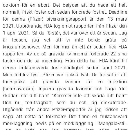
doktorn för en abort. Det betyder att du hade ett helt
normalt, friskt foster och sedan förlorade fostret. Deadline
för denna (Pfizer) biverkningsrapport är den 13 mars
2021. Upprörande, FDA tog emot rapporten från Pfizer den
1 april 2021. Så du förstår, det var över ett år sedan. Jag
är ledsen, jag vet att vi inte borde gråta på
krigsrumsshower. Men för mer än ett år sedan fick FDA
rapporten. Av de 50 gravida kvinnorna förlorade 22 sina
foster och de sa ingenting. Från detta har FDA känt till
denna fruktansvärda fosterdödlighet sedan april 2021.
Men förblev tyst. Pfizer var också tyst. De fortsätter att
förespråka att gravida kvinnor får en injektion
(coronavaccin). Injicera gravida kvinnor och säga “det
skadar inte ditt barn” “Kommer inte att skada ditt barn”
Och nu, förutsägbart, som du och jag diskuterade.
Utgående från andra Pfizer-rapporter är jag ledsen att
säga att detta är folkmord! Det finns en fruktansvärd
mörkläggning, bevis på en mörkläggning i Mangala-stil.