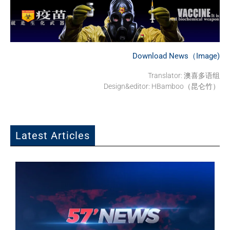
Download News（Image)
Translator:
澳喜多语组
Design&editor: HBamboo（昆仑竹）
Latest Articles