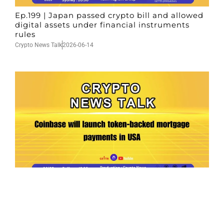
Ep.199 | Japan passed crypto bill and allowed
digital assets under financial instruments
rules
Crypto News Talk
2026-06-14
Ep.198 | Urgent crypto law reform is needed
after Australian election
Crypto News Talk
2026-06-07