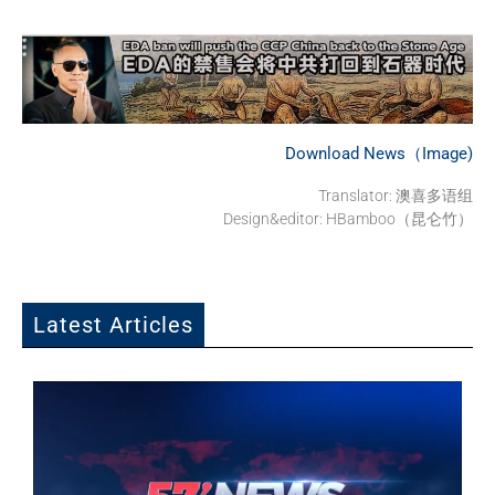
Download News（Image)
Translator:
澳喜多语组
Design&editor: HBamboo（昆仑竹）
Latest Articles