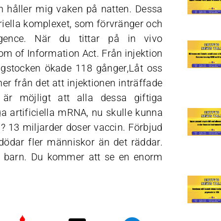
n håller mig vaken på natten. Dessa
riella komplexet, som förvränger och
gence. När du tittar på in vivo
m of Information Act. Från injektion
äggstocken ökade 118 gånger,Låt oss
 är möjligt att alla dessa giftiga
ga artificiella mRNA, nu skulle kunna
? 13 miljarder doser vaccin. Förbjud
t dödar fler människor än det räddar.
h barn. Du kommer att se en enorm