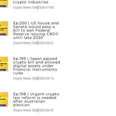
crypto industries
Crypto News Talk
2026-07-05
Ep.200 | US house and
Senate would pass a
bill to ban Federal
Reserve issuing CBDC
until late 2030
Crypto News Talk
2026-06-21
Ep.199 | Japan passed
crypto bill and allowed
digital assets under
financial instruments
rules
Crypto News Talk
2026-06-14
Ep.198 | Urgent crypto
law reform is needed
after Australian
election
Crypto News Talk
2026-06-07