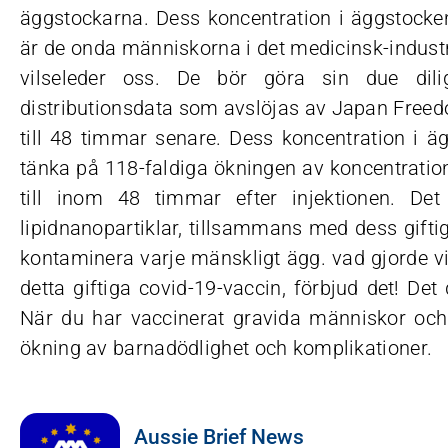
äggstockarna. Dess koncentration i äggstocke
är de onda människorna i det medicinsk-indust
vilseleder oss. De bör göra sin due dili
distributionsdata som avslöjas av Japan Freedo
till 48 timmar senare. Dess koncentration i 
tänka på 118-faldiga ökningen av koncentrationer från det att injektionen inträffade
till inom 48 timmar efter injektionen. Det
lipidnanopartiklar, tillsammans med dess gifti
kontaminera varje mänskligt ägg. vad gjorde vi
detta giftiga covid-19-vaccin, förbjud det! De
När du har vaccinerat gravida människor oc
ökning av barnadödlighet och komplikationer.
Aussie Brief News