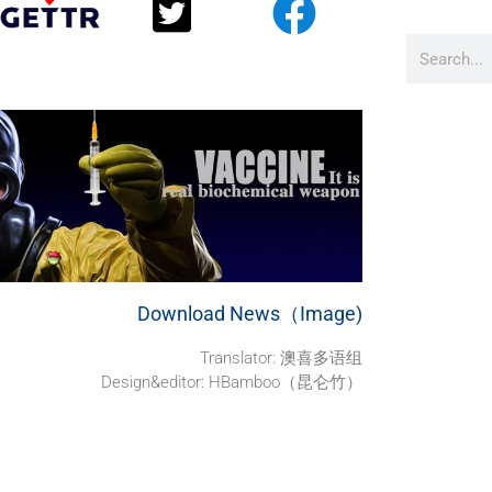
Download News（Image)
Translator: 澳喜多语组
Design&editor: HBamboo（昆仑竹）