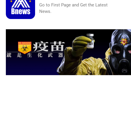
Go to First Page and Get the Latest
News.