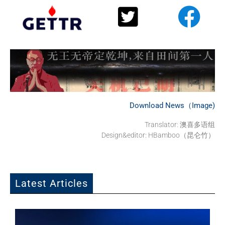
Download News（Image)
Translator: 澳喜多语组
Design&editor: HBamboo（昆仑竹）
Latest Articles