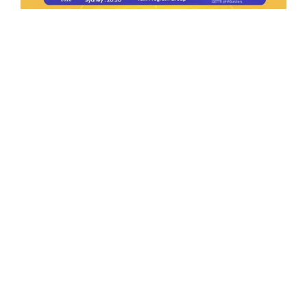
Ep.198 | Urgent crypto law reform is needed
after Australian election
Crypto News Talk
2026-06-07
Search
Himalaya Australia Aussie
Farm
We are the NEW CHINESE who are taking
down the EVIL Chinese Communist
Party（CCP）.