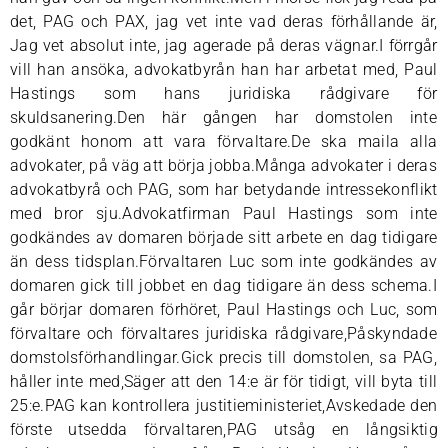
det, PAG och PAX, jag vet inte vad deras förhållande är,
Jag vet absolut inte, jag agerade på deras vägnar.I förrgår
vill han ansöka, advokatbyrån han har arbetat med, Paul
Hastings som hans juridiska rådgivare för
skuldsanering.Den här gången har domstolen inte
godkänt honom att vara förvaltare.De ska maila alla
advokater, på väg att börja jobba.Många advokater i deras
advokatbyrå och PAG, som har betydande intressekonflikt
med bror sju.Advokatfirman Paul Hastings som inte
godkändes av domaren började sitt arbete en dag tidigare
än dess tidsplan.Förvaltaren Luc som inte godkändes av
domaren gick till jobbet en dag tidigare än dess schema.I
går börjar domaren förhöret, Paul Hastings och Luc, som
förvaltare och förvaltares juridiska rådgivare,Påskyndade
domstolsförhandlingar.Gick precis till domstolen, sa PAG,
håller inte med,Säger att den 14:e är för tidigt, vill byta till
25:e.PAG kan kontrollera justitieministeriet,Avskedade den
förste utsedda förvaltaren,PAG utsåg en långsiktig