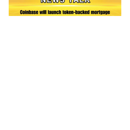
Ep.198 | Urgent crypto law reform is needed
after Australian election
Crypto News Talk
2026-06-07
Search
Himalaya Australia Aussie
Farm