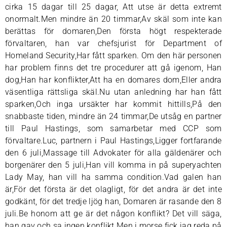
cirka 15 dagar till 25 dagar, Att utse är detta extremt
onormalt.Men mindre än 20 timmar,Av skäl som inte kan
berättas för domaren,Den första högt respekterade
förvaltaren, han var chefsjurist för Department of
Homeland Security,Har fått sparken. Om den här personen
har problem finns det tre procedurer att gå igenom, Han
dog,Han har konflikter,Att ha en domares dom,Eller andra
väsentliga rättsliga skäl.Nu utan anledning har han fått
sparken,Och inga ursäkter har kommit hittills,På den
snabbaste tiden, mindre än 24 timmar,De utsåg en partner
till Paul Hastings, som samarbetar med CCP som
förvaltare.Luc, partnern i Paul Hastings,Ligger fortfarande
den 6 juli,Massage till Advokater för alla gäldenärer och
borgenärer den 5 juli,Han vill komma in på superyachten
Lady May, han vill ha samma condition.Vad galen han
är,För det första är det olagligt, för det andra är det inte
godkänt, för det tredje ljög han, Domaren är rasande den 8
juli.Be honom att ge är det någon konflikt? Det vill säga,
han gav och sa ingen konflikt.Men i morse fick jag reda på