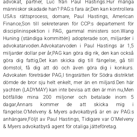
advokat, partner, Luc från Paul Hastings.Hur många
människor skadade han? PAG:s fara är,Den kan kontrollera
USA:s rättsprocess, domare, Paul Hastings, American
Finance,Son till sekreteraren för CCP:s departement för
disciplininspektion i PAG, gammal ministers son.Wang
Huning (ständiga kommittén) adopterade son, miljarder i
advokatarvoden.Advokatarvoden i Paul Hastings är 1,5
miljarder dollar per år,PAG kan göra dig rik, den kan också
göra dig fattig,Det kan skicka dig till fängelse, gå till
domstol, få dig att dö och även göra dig i konkurs.
Advokaten företräder PAG,I tingsrätten för Södra distriktet
dömde de bror sju helt enkelt, mer än en miljard.Den här
yachten (LADYMAY) kan inte bevisa att den är min nu,Men
bötfällde mina 200 miljoner och betalade inom 5
dagar,Annars kommer de att skicka mig i
fängelse.O’Melveny & Myers advokatbyrå är en av PAG:s
anhängare,Följt av Paul Hastings, Tidigare var O’Melveny
& Myers advokatbyrå agent för otaliga jätteföretag.