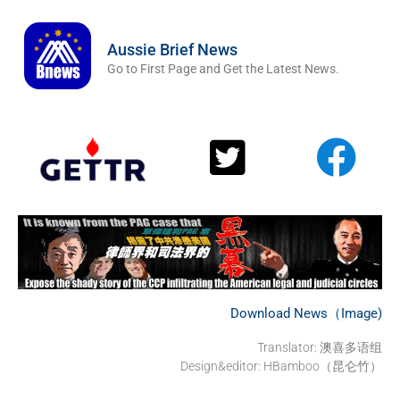
Aussie Brief News
Go to First Page and Get the Latest News.
Download News（Image)
Translator:
澳喜多语组
Design&editor: HBamboo（昆仑竹）