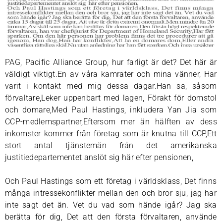
PAG, Pacific Alliance Group, hur farligt är det? Det här är
väldigt viktigt.En av våra kamrater och mina vänner, Har
varit i kontakt med mig dessa dagar.Han sa, såsom
förvaltare,Leker uppenbart med lagen, Förakt för domstol
och domare,Med Paul Hastings, inkludera Yan Jia som
CCP-medlemspartner,Eftersom mer än hälften av dess
inkomster kommer från företag som är knutna till CCP,Ett
stort antal tjänstemän från det amerikanska
justitiedepartementet anslöt sig här efter pensionen,
Och Paul Hastings som ett företag i världsklass, Det finns
många intressekonflikter mellan den och bror sju, jag har
inte sagt det än. Vet du vad som hände igår? Jag ska
berätta för dig, Det att den första förvaltaren, använde