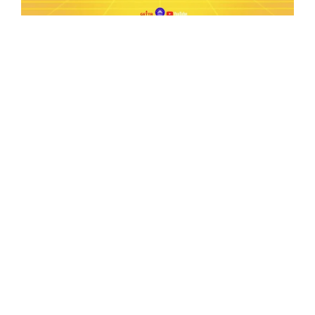
Ep.198 | Urgent crypto law reform is needed
after Australian election
Crypto News Talk
2026-06-07
Search
Himalaya Australia Aussie
Farm
We are the NEW CHINESE who are taking
down the EVIL Chinese Communist
Party（CCP）.