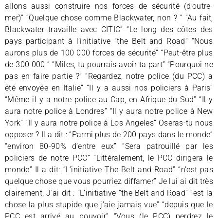
allons aussi construire nos forces de sécurité (d’outre-
mer)” “Quelque chose comme Blackwater, non ? ” “Au fait,
Blackwater travaille avec CITIC” “Le long des côtes des
pays participant à l’initiative “the Belt and Road” “Nous
aurons plus de 100 000 forces de sécurité” “Peut-être plus
de 300 000 ” “Miles, tu pourrais avoir ta part” “Pourquoi ne
pas en faire partie ?” “Regardez, notre police (du PCC) a
été envoyée en Italie” “Il y a aussi nos policiers à Paris”
“Même il y a notre police au Cap, en Afrique du Sud” “Il y
aura notre police à Londres” “Il y aura notre police à New
York” “Il y aura notre police à Los Angeles” Oseras-tu nous
opposer ? Il a dit : “Parmi plus de 200 pays dans le monde”
“environ 80-90% d’entre eux” “Sera patrouillé par les
policiers de notre PCC” “Littéralement, le PCC dirigera le
monde” Il a dit: “L’initiative The Belt and Road” “n’est pas
quelque chose que vous pourriez diffamer” Je lui ai dit très
clairement, J’ai dit : “L’initiative “the Belt and Road” “est la
chose la plus stupide que j’aie jamais vue” “depuis que le
PCC est arrivé au pouvoir” “Vous (le PCC) perdrez le