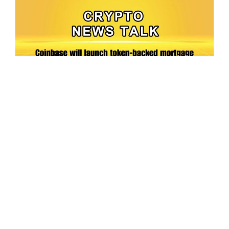
Ep.198 | Urgent crypto law reform is needed
after Australian election
Crypto News Talk
2026-06-07
Search