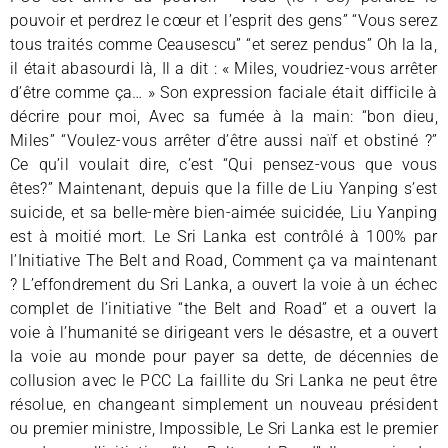
pouvoir et perdrez le cœur et l’esprit des gens” “Vous serez
tous traités comme Ceausescu” “et serez pendus” Oh la la,
il était abasourdi là, Il a dit : « Miles, voudriez-vous arrêter
d’être comme ça… » Son expression faciale était difficile à
décrire pour moi, Avec sa fumée à la main: “bon dieu,
Miles” “Voulez-vous arrêter d’être aussi naïf et obstiné ?”
Ce qu’il voulait dire, c’est “Qui pensez-vous que vous
êtes?” Maintenant, depuis que la fille de Liu Yanping s’est
suicide, et sa belle-mère bien-aimée suicidée, Liu Yanping
est à moitié mort. Le Sri Lanka est contrôlé à 100% par
l’Initiative The Belt and Road, Comment ça va maintenant
? L’effondrement du Sri Lanka, a ouvert la voie à un échec
complet de l’initiative “the Belt and Road” et a ouvert la
voie à l’humanité se dirigeant vers le désastre, et a ouvert
la voie au monde pour payer sa dette, de décennies de
collusion avec le PCC La faillite du Sri Lanka ne peut être
résolue, en changeant simplement un nouveau président
ou premier ministre, Impossible, Le Sri Lanka est le premier