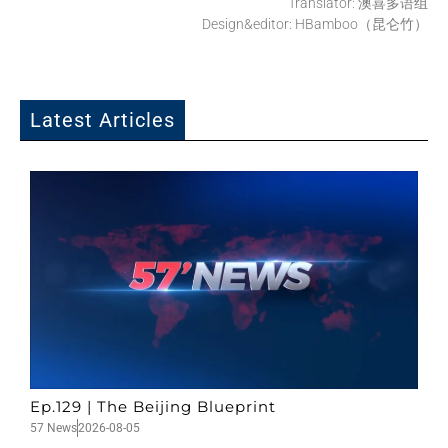
Translator: 澳喜多语组
Design&editor: HBamboo（昆仑竹）
Latest Articles
Ep.129 | The Beijing Blueprint
57 News
2026-08-05