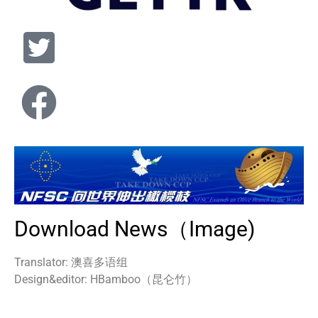
Download News（Image)
Translator:
澳喜多语组
Design&editor: HBamboo（昆仑竹）