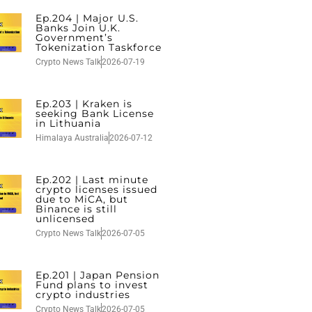
Ep.204 | Major U.S.
Banks Join U.K.
Government’s
Tokenization Taskforce
Crypto News Talk
2026-07-19
Ep.203 | Kraken is
seeking Bank License
in Lithuania
Himalaya Australia
2026-07-12
Ep.202 | Last minute
crypto licenses issued
due to MiCA, but
Binance is still
unlicensed
Crypto News Talk
2026-07-05
Ep.201 | Japan Pension
Fund plans to invest
crypto industries
Crypto News Talk
2026-07-05