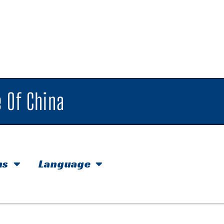
 Of China
hs
Language