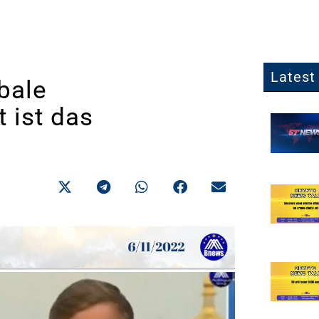
Latest 
bale
 ist das