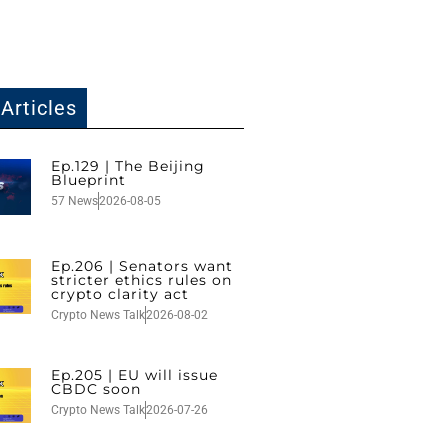
Articles
Ep.129 | The Beijing
Blueprint
57 News
2026-08-05
Ep.206 | Senators want
stricter ethics rules on
crypto clarity act
Crypto News Talk
2026-08-02
Ep.205 | EU will issue
CBDC soon
Crypto News Talk
2026-07-26