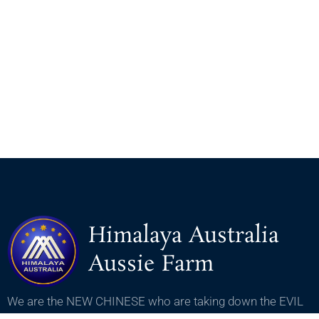
Himalaya Australia
Aussie Farm
We are the NEW CHINESE who are taking down the EVIL