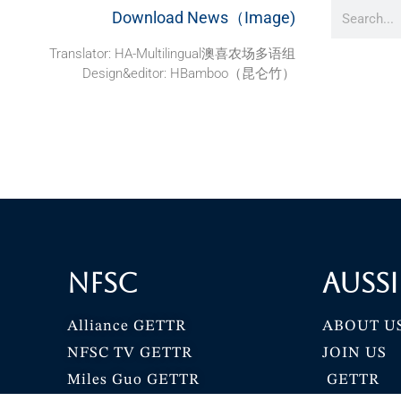
Download News（Image)
Translator: HA-Multilingual澳喜农场多语组
Design&editor: HBamboo（昆仑竹）
NFSC
Aussi
Alliance GETTR
ABOUT U
NFSC TV GETTR
JOIN US
Miles Guo GETTR
GETTR