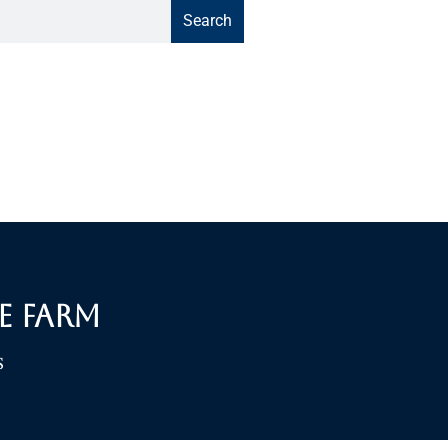
Search
e Farm
S