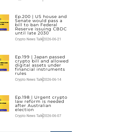
Ep.200 | US house and
Senate would pass a
bill to ban Federal
Reserve issuing CBDC
until late 2030
Crypto News Talk
2026-06-21
Ep.199 | Japan passed
crypto bill and allowed
digital assets under
financial instruments
rules
Crypto News Talk
2026-06-14
Ep.198 | Urgent crypto
law reform is needed
after Australian
election
Crypto News Talk
2026-06-07