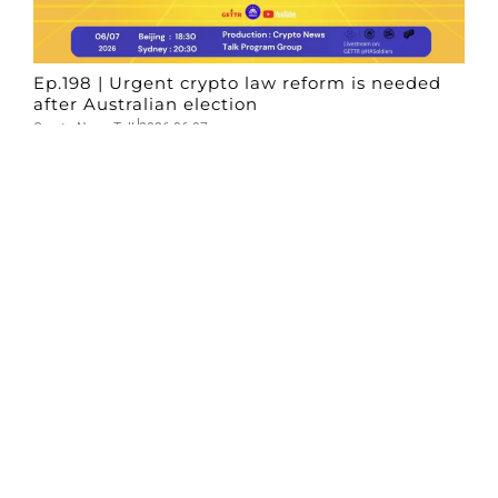
Ep.198 | Urgent crypto law reform is needed
after Australian election
Crypto News Talk
2026-06-07
Search
Himalaya Australia Aussie
Farm
We are the NEW CHINESE who are taking
down the EVIL Chinese Communist
Party（CCP）.