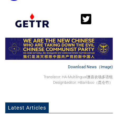
Download News（Image)
Translator: HA-Multilingual澳喜农场多语组
Design&editor: HBamboo（昆仑竹）
Latest Articles