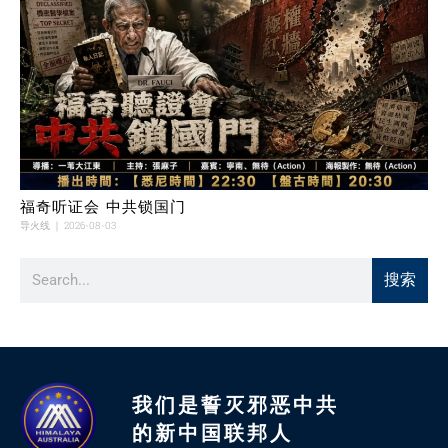
福奇听证会 中共锁国门
导火线
2026-08-03
搜索
我们是誓灭邪恶中共
的新中国联邦人​