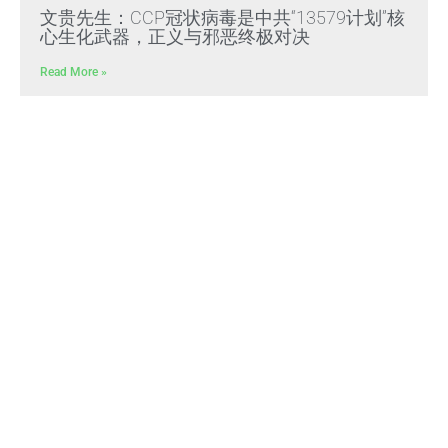
文贵先生：CCP冠状病毒是中共“13579计划”核
心生化武器，正义与邪恶终极对决
Read More »
文贵先生：放弃幻想，靠自己赢得自由，把危
机转化为灭共战力
Read More »
Himalaya Australia Aussie
Farm
We are the NEW CHINESE who are taking
down the EVIL Chinese Communist
Party（CCP）.