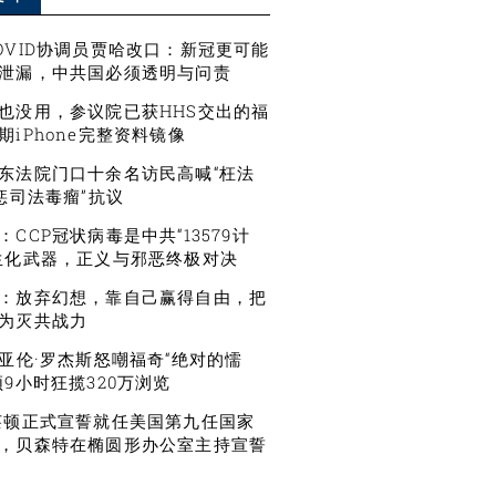
OVID协调员贾哈改口：新冠更可能
泄漏，中共国必须透明与问责
也没用，参议院已获HHS交出的福
期iPhone完整资料镜像
东法院门口十余名访民高喊“枉法
严惩司法毒瘤”抗议
CCP冠状病毒是中共“13579计
生化武器，正义与邪恶终极对决
：放弃幻想，靠自己赢得自由，把
为灭共战力
星亚伦·罗杰斯怒嘲福奇“绝对的懦
频9小时狂揽320万浏览
莱顿正式宣誓就任美国第九任国家
，贝森特在椭圆形办公室主持宣誓