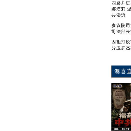
四路并进
娜塔莉·
共渗透
参议院司
司法部长
因拒打疫
分卫罗杰
澳喜