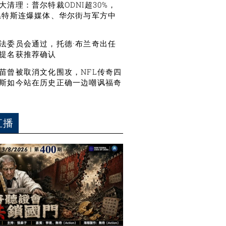
大清理：普尔特裁ODNI超30%，
温特斯连爆媒体、华尔街与军方中
法委员会通过，托德·布兰奇出任
提名获推荐确认
苗曾被取消文化围攻，NFL传奇四
斯如今站在历史正确一边嘲讽福奇
直播