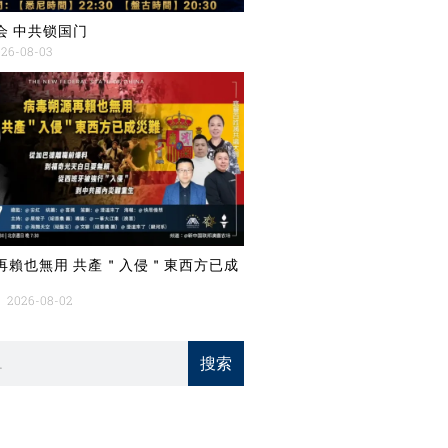
会 中共锁国门
26-08-03
再賴也無用 共產＂入侵＂東西方已成
2026-08-02
搜索