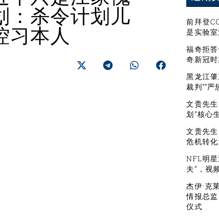
划：杀令计划儿
前拜登C
控习本人
是实验室
福奇拒答
奇新冠时
黑龙江肇
裁判”“
文贵先生：
划”核心
文贵先生
危机转化
NFL明
夫”，视
杰伊·克
情报总监
仪式