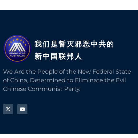
我们是誓灭邪恶中共的
新中国联邦人​
We Are the People of the New Federal State
of China, Determined to Eliminate the Evil
Chinese Communist Party.