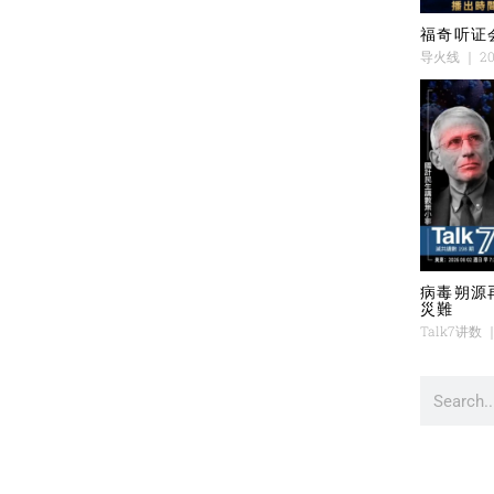
福奇听证
导火线
20
病毒朔源
災難
Talk7讲数