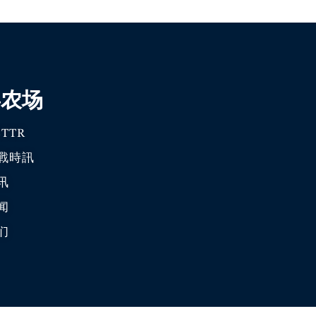
喜农场
TTR
戰時訊
讯
闻
们