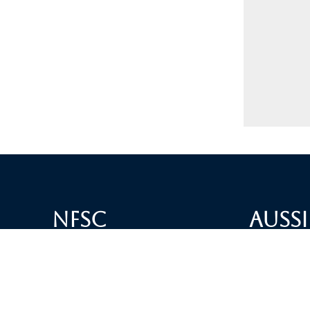
NFSC
Aussi
Alliance GETTR
ABOUT U
NFSC TV GETTR
JOIN US
Miles Guo GETTR
GETTR