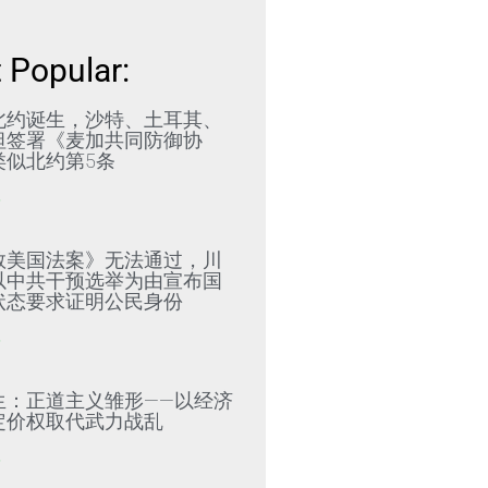
 Popular:
北约诞生，沙特、土耳其、
坦签署《麦加共同防御协
类似北约第5条
»
救美国法案》无法通过，川
以中共干预选举为由宣布国
状态要求证明公民身份
»
生：正道主义雏形——以经济
定价权取代武力战乱
»