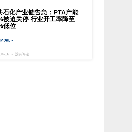
共石化产业链告急：PTA产能
0%被迫关停 行业开工率降至
8%低位
 MORE »
-04-16
没有评论