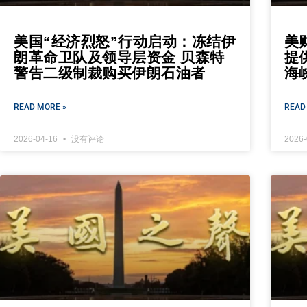
美国“经济烈怒”行动启动：冻结伊
美
朗革命卫队及领导层资金 贝森特
提
警告二级制裁购买伊朗石油者
海
READ MORE »
READ
2026-04-16
没有评论
2026