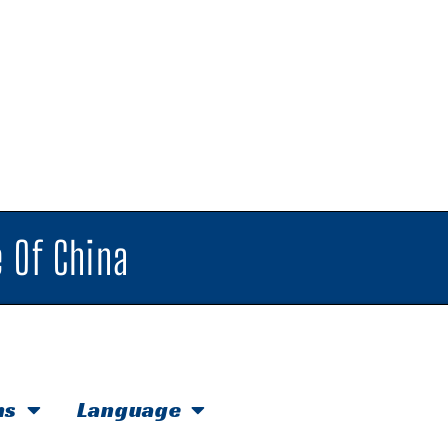
 Of China
hs
Language