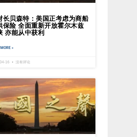
财长贝森特：美国正考虑为商船
供保险 全面重新开放霍尔木兹
峡 亦能从中获利
 MORE »
-04-16
没有评论