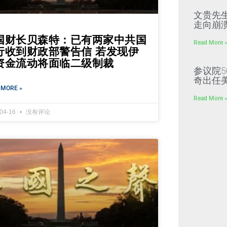
文贵先
走向崩溃
国财长贝森特：已有两家中共国
Read More 
行收到财政部警告信 若发现伊
资金流动将面临二级制裁
参议院5
奇出任
 MORE »
Read More 
-04-16
没有评论