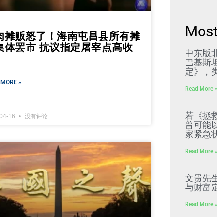
Most
肉摊贩怒了！海南屯昌县所有摊
集体罢市 抗议指定屠宰点高收
中东版
巴基斯
定》，
 MORE »
Read More 
若《拯
-04-16
没有评论
普可能
家紧急
Read More 
文贵先
与财富
Read More 