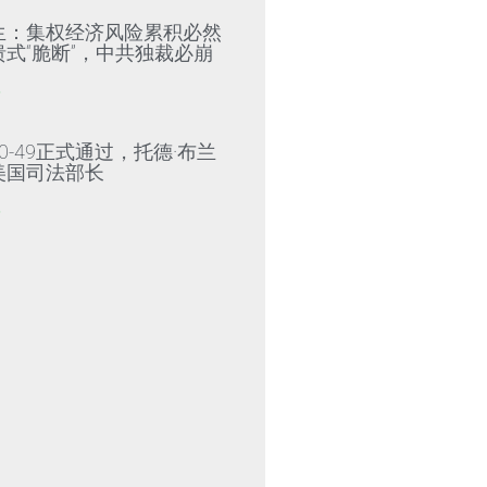
生：集权经济风险累积必然
式“脆断”，中共独裁必崩
»
0-49正式通过，托德·布兰
美国司法部长
»