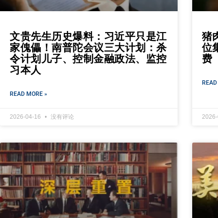
文贵先生历史爆料：习近平只是江
猪
家傀儡！南普陀会议三大计划：杀
位
令计划儿子、控制金融政法、监控
费
习本人
READ
READ MORE »
2026-04-16
没有评论
2026