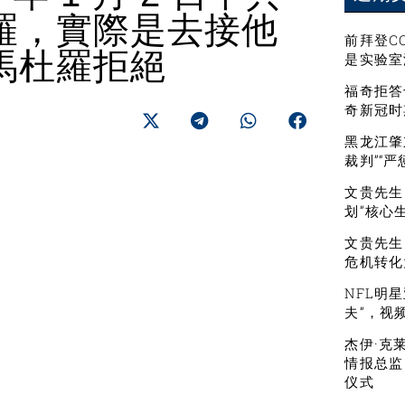
羅，實際是去接他
前拜登C
馬杜羅拒絕
是实验室
福奇拒答
奇新冠时
黑龙江肇
裁判”“
文贵先生：
划”核心
文贵先生
危机转化
NFL明
夫”，视
杰伊·克
情报总监
仪式