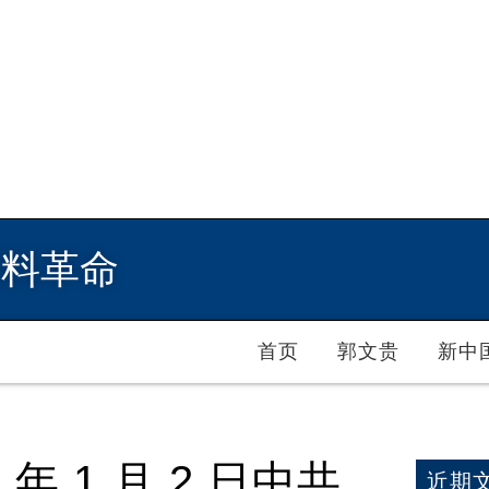
爆料革命
首页
郭文贵
新中
年 1 月 2 日中共
近期