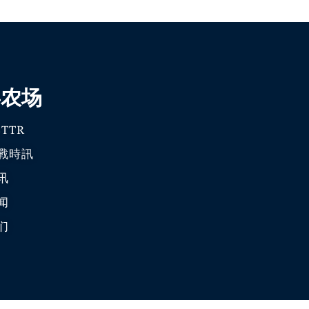
喜农场
TTR
戰時訊
讯
闻
们