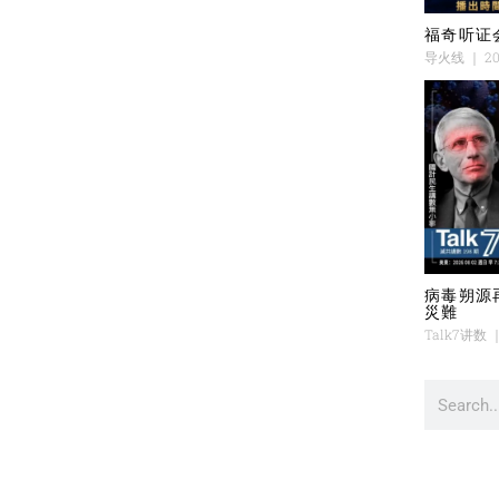
福奇听证
导火线
20
病毒朔源
災難
Talk7讲数