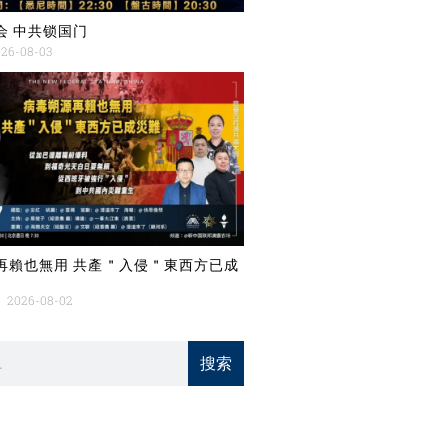
会 中共锁国门
26-08-03
再賴也無用 共產＂入侵＂東西方已成
2026-08-02
搜索