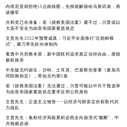
内塔尼亚胡拒绝15点路线图，先彻底解除哈马斯武装，再
谈撤军
共和党已在准备：若《拯救美国法案》通不过，川普或以
大选不安全为由宣布国家紧急状态
文贵先生2022年预警成真：习近平全面推行“北朝鲜模
式”，屠刀率先砍向体制内
看透中共邪教本质，新中国联邦追求真正信仰自由，摆脱
极权操弄
中东版北约诞生，沙特、土耳其、巴基斯坦签署《麦加共
同防御协定》，类似北约第5条
若《拯救美国法案》无法通过，川普可能以中共干预选举
为由宣布国家紧急状态要求证明公民身份
文贵先生：正道主义雏形——以经济与财富定价权取代武
力战乱
文贵先生：集权经济风险累积必然走向崩溃式“脆断”，中
共独裁必崩