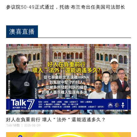
参议院50-49正式通过，托德·布兰奇出任美国司法部长
澳喜直播
好人在負重前行 壞人＂法外＂還能逍遙多久？
Talk7讲数
2026-08-09