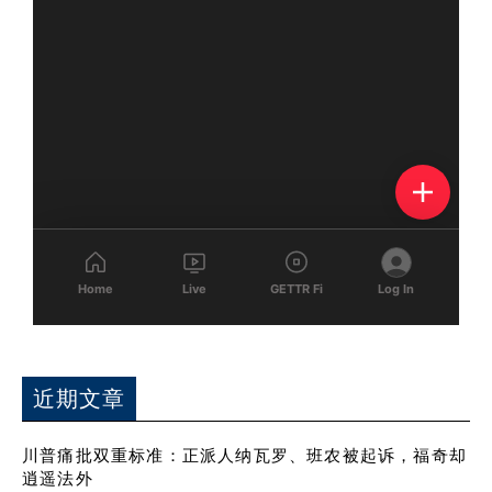
近期文章
川普痛批双重标准：正派人纳瓦罗、班农被起诉，福奇却
逍遥法外