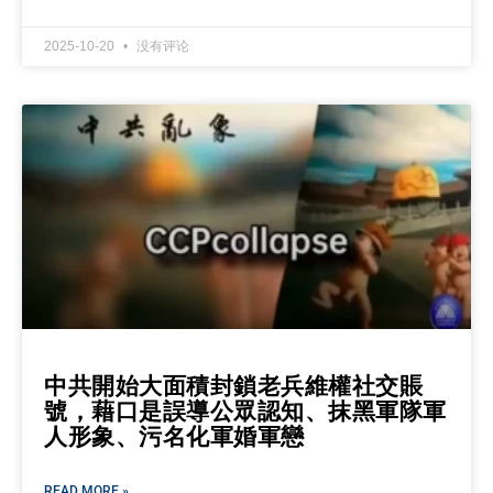
2025-10-20
没有评论
中共開始大面積封鎖老兵維權社交賬
號，藉口是誤導公眾認知、抹黑軍隊軍
人形象、污名化軍婚軍戀
READ MORE »