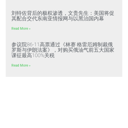
刘特佐背后的极权渗透，文贵先生：美国将促
其配合交代东南亚情报网与以黑治国内幕
Read More »
参议院86-11高票通过《林赛·格雷厄姆制裁俄
罗斯与伊朗法案》，对购买俄油气前五大国家
课征最高100%关税
Read More »
民主党内部宣战，中间派智库“第三条路”计划
投入1500万美元打击DSA民主社会主义者
Read More »
《疑問義答》特別系列——見證滅共勝利
Read More »