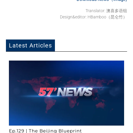
Translator:
澳喜多语组
Design&editor: HBamboo（昆仑竹）
Latest Articles
Ep.129 | The Beijing Blueprint