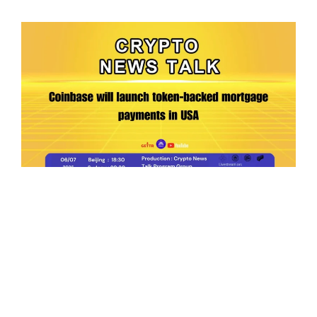
Ep.198 | Urgent crypto law reform is needed
after Australian election
Crypto News Talk
2026-06-07
Search