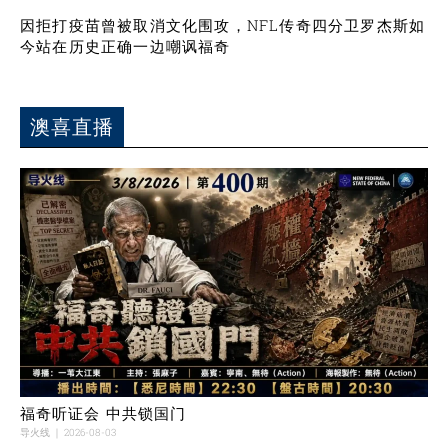
因拒打疫苗曾被取消文化围攻，NFL传奇四分卫罗杰斯如
今站在历史正确一边嘲讽福奇
澳喜直播
福奇听证会 中共锁国门
导火线
2026-08-03