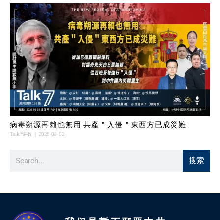
病毒朔源再賴也無用 共產＂入侵＂東西方已成災難
Talk7讲数
2026-08-02
搜索