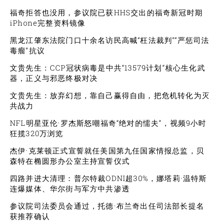
福奇拒答也没用，参议院已获HHS交出的福奇新冠时期
iPhone完整资料镜像
黑龙江肇东法院门口十余名访民高喊“枉法裁判”“严惩司法
毒瘤”抗议
文贵先生：CCP冠状病毒是中共“13579计划”核心生化武
器，正义与邪恶终极对决
文贵先生：放弃幻想，靠自己赢得自由，把危机转化为灭
共战力
NFL明星亚伦·罗杰斯怒嘲福奇“绝对的懦夫”，视频9小时
狂揽320万浏览
杰伊·克莱顿正式宣誓就任美国第九任国家情报总监，贝
森特在椭圆形办公室主持宣誓仪式
四路并进大清理：普尔特裁ODNI超30%，娜塔莉·温特斯
连爆媒体、华尔街与军方中共渗透
参议院司法委员会通过，托德·布兰奇出任司法部长提名
获推荐确认