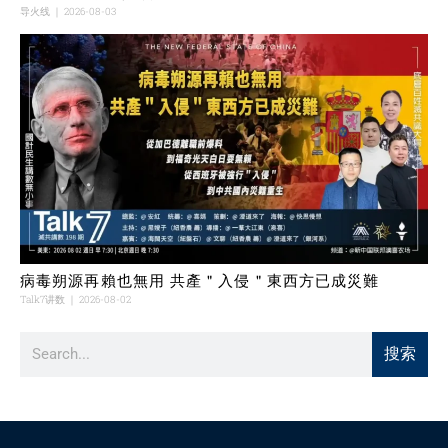
导火线
2026-08-03
病毒朔源再賴也無用 共產＂入侵＂東西方已成災難
Talk7讲数
2026-08-02
搜索