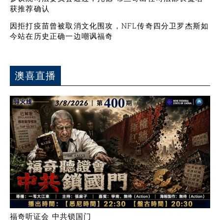
获推荐确认
因拒打疫苗曾被取消文化围攻，NFL传奇四分卫罗杰斯如
今站在历史正确一边嘲讽福奇
澳喜直播
福奇听证会 中共锁国门