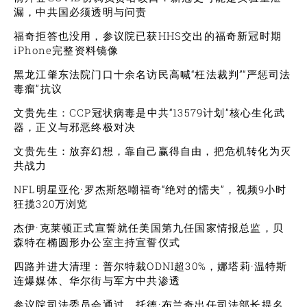
漏，中共国必须透明与问责
福奇拒答也没用，参议院已获HHS交出的福奇新冠时期
iPhone完整资料镜像
黑龙江肇东法院门口十余名访民高喊“枉法裁判”“严惩司法
毒瘤”抗议
文贵先生：CCP冠状病毒是中共“13579计划”核心生化武
器，正义与邪恶终极对决
文贵先生：放弃幻想，靠自己赢得自由，把危机转化为灭
共战力
NFL明星亚伦·罗杰斯怒嘲福奇“绝对的懦夫”，视频9小时
狂揽320万浏览
杰伊·克莱顿正式宣誓就任美国第九任国家情报总监，贝
森特在椭圆形办公室主持宣誓仪式
四路并进大清理：普尔特裁ODNI超30%，娜塔莉·温特斯
连爆媒体、华尔街与军方中共渗透
参议院司法委员会通过，托德·布兰奇出任司法部长提名