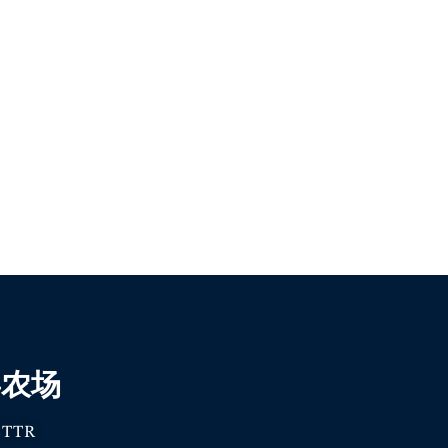
喜农场
TTR