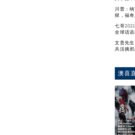
川普：纳
狱，福奇
七哥20
全球话语
文贵先生
共活摘邪
澳喜