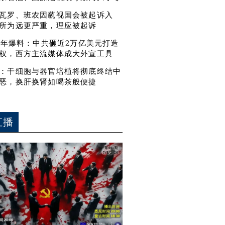
瓦罗、班农因藐视国会被起诉入
所为远更严重，理应被起诉
21年爆料：中共砸近2万亿美元打造
权，西方主流媒体成大外宣工具
：干细胞与器官培植将彻底终结中
恶，换肝换肾如喝茶般便捷
直播