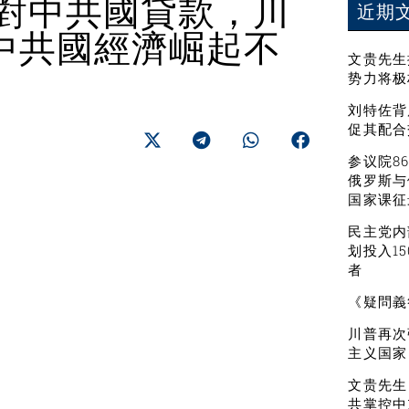
止對中共國貸款，川
近期
中共國經濟崛起不
文贵先生
势力将极
刘特佐背
促其配合
参议院8
俄罗斯与
国家课征
民主党内
划投入1
者
《疑問義
川普再次
主义国家
文贵先生
共掌控中