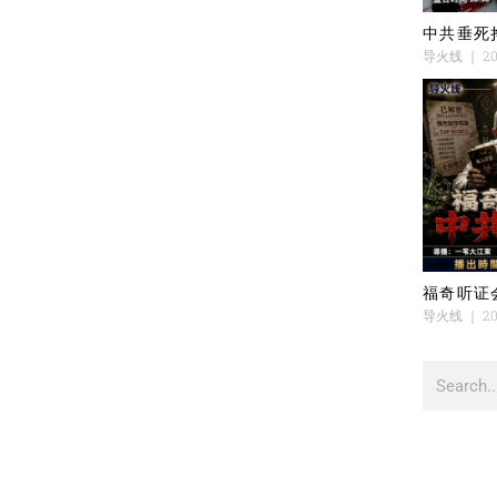
中共垂死
导火线
20
福奇听证
导火线
20