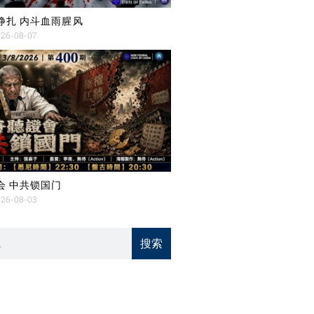
挣扎 内斗血雨腥风
26-08-07
会 中共锁国门
26-08-03
搜索