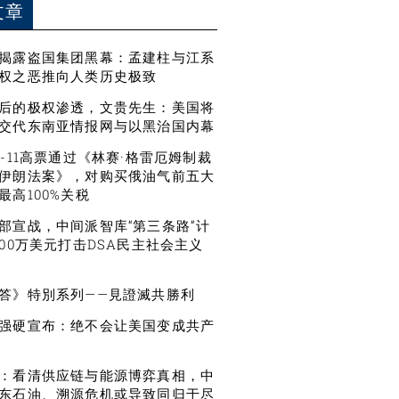
文章
揭露盗国集团黑幕：孟建柱与江系
权之恶推向人类历史极致
后的极权渗透，文贵先生：美国将
交代东南亚情报网与以黑治国内幕
6-11高票通过《林赛·格雷厄姆制裁
伊朗法案》，对购买俄油气前五大
最高100%关税
部宣战，中间派智库“第三条路”计
500万美元打击DSA民主社会主义
答》特別系列——見證滅共勝利
强硬宣布：绝不会让美国变成共产
：看清供应链与能源博弈真相，中
东石油、溯源危机或导致同归于尽