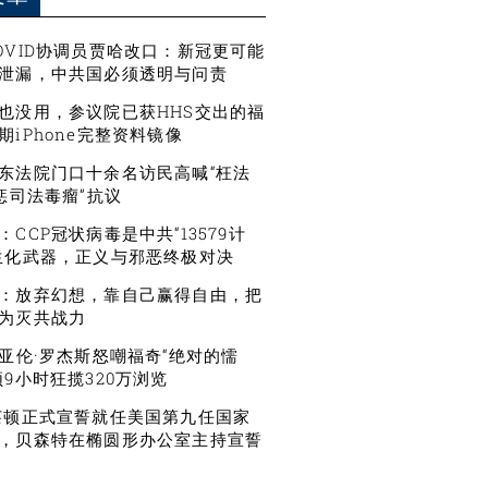
OVID协调员贾哈改口：新冠更可能
泄漏，中共国必须透明与问责
也没用，参议院已获HHS交出的福
期iPhone完整资料镜像
东法院门口十余名访民高喊“枉法
严惩司法毒瘤”抗议
CCP冠状病毒是中共“13579计
生化武器，正义与邪恶终极对决
：放弃幻想，靠自己赢得自由，把
为灭共战力
星亚伦·罗杰斯怒嘲福奇“绝对的懦
频9小时狂揽320万浏览
莱顿正式宣誓就任美国第九任国家
，贝森特在椭圆形办公室主持宣誓