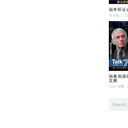
福奇听证
导火线
20
病毒朔源
災難
Talk7讲数