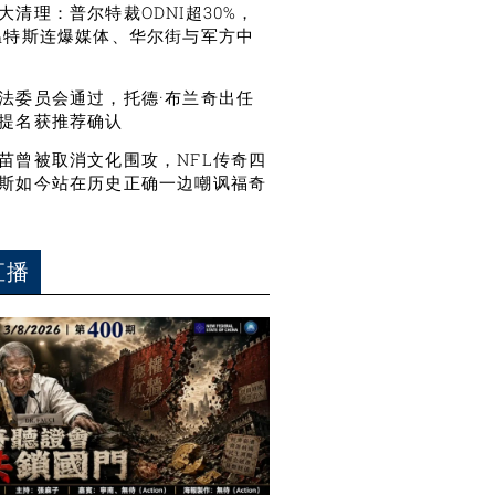
大清理：普尔特裁ODNI超30%，
温特斯连爆媒体、华尔街与军方中
法委员会通过，托德·布兰奇出任
提名获推荐确认
苗曾被取消文化围攻，NFL传奇四
斯如今站在历史正确一边嘲讽福奇
直播