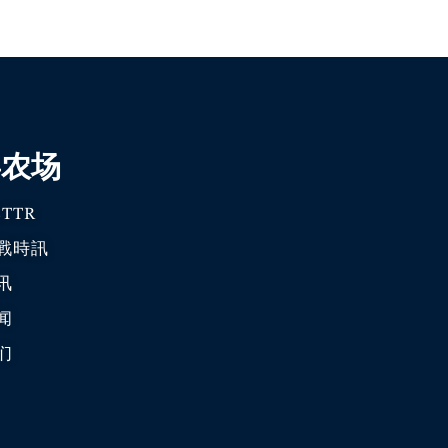
喜农场
TTR
戰時訊
讯
闻
们