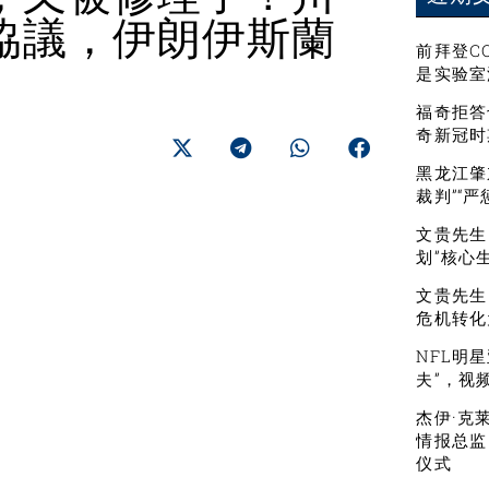
協議，伊朗伊斯蘭
前拜登C
是实验室
福奇拒答
奇新冠时
黑龙江肇
裁判”“
文贵先生：
划”核心
文贵先生
危机转化
NFL明
夫”，视
杰伊·克
情报总监
仪式