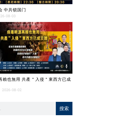
会 中共锁国门
26-08-03
再賴也無用 共產＂入侵＂東西方已成
2026-08-02
搜索