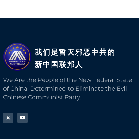
我们是誓灭邪恶中共的
新中国联邦人​
We Are the People of the New Federal State
of China, Determined to Eliminate the Evil
Chinese Communist Party.