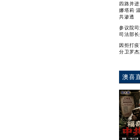
四路并进
娜塔莉·
共渗透
参议院司
司法部长
因拒打疫
分卫罗杰
澳喜