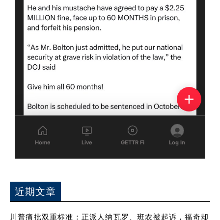
近期文章
川普痛批双重标准：正派人纳瓦罗、班农被起诉，福奇却