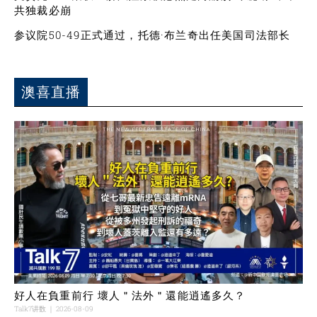
共独裁必崩
参议院50-49正式通过，托德·布兰奇出任美国司法部长
澳喜直播
好人在負重前行 壞人＂法外＂還能逍遙多久？
Talk7讲数
2026-08-09