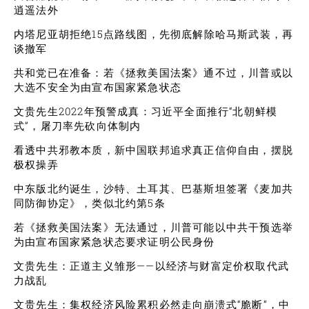
逍遥法外
内塔尼亚胡拒绝15点路线图，先彻底解除哈马斯武装，再
谈撤军
共和党已在准备：若《拯救美国法案》通不过，川普或以
大选不安全为由宣布国家紧急状态
文贵先生2022年预警成真：习近平全面推行“北朝鲜模
式”，屠刀率先砍向体制内
看透中共邪教本质，新中国联邦追求真正信仰自由，摆脱
极权操弄
中东版北约诞生，沙特、土耳其、巴基斯坦签署《麦加共
同防御协定》，类似北约第5条
若《拯救美国法案》无法通过，川普可能以中共干预选举
为由宣布国家紧急状态要求证明公民身份
文贵先生：正道主义雏形——以经济与财富定价权取代武
力战乱
文贵先生：集权经济风险累积必然走向崩溃式“脆断”，中